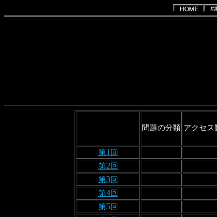
問題の分類
アクセス
1
第
回
2
第
回
3
第
回
4
第
回
5
第
回