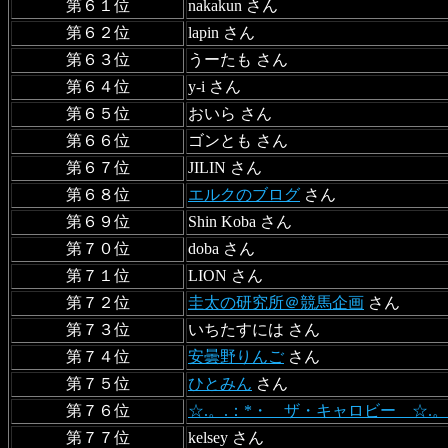
第６１位
nakakun さん
第６２位
lapin さん
第６３位
うーたも さん
第６４位
y-i さん
第６５位
おいら さん
第６６位
ゴンとも さん
第６７位
JILIN さん
第６８位
エルクのブログ
さん
第６９位
Shin Koba さん
第７０位
doba さん
第７１位
LION さん
第７２位
圭太の研究所＠競馬企画
さん
第７３位
いちたすには さん
第７４位
安曇野りんご
さん
第７５位
ひとみん
さん
第７６位
☆.。.：*・ ザ・キャロビー ☆.。
第７７位
kelsey さん