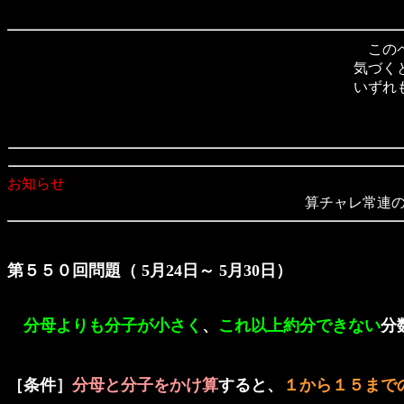
このペ
気づく
いずれ
お知らせ
算チャレ常連のsu
第５５０回問題（ 5月24日～ 5月30日）
分母よりも分子が小さく
、
これ以上約分できない
分
［条件］
分母と分子をかけ算
すると、
１から１５まで