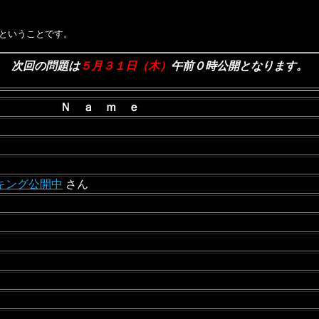
５ ということです。
次回の問題は
５月３１日（木）
午前０時公開となります。
Ｎ ａ ｍ ｅ
ランキング公開中
さん