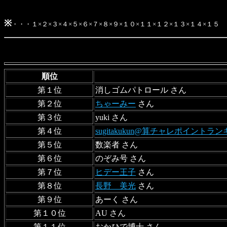
※
・・・１×２×３×４×５×６×７×８×９×１０×１１×１２×１３×１４×１
順位
第１位
消しゴムパトロール さん
第２位
ちゃーみー
さん
第３位
yuki さん
第４位
sugitakukun@算チャレポイント
第５位
数楽者 さん
第６位
のぞみ号 さん
第７位
ヒデー王子
さん
第８位
長野 美光
さん
第９位
あーく さん
第１０位
AU さん
第１１位
おかひで博士 さん