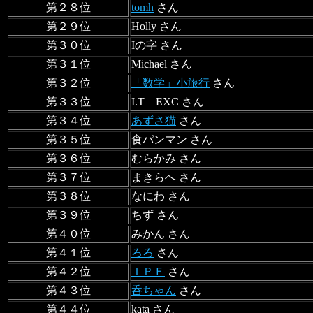
第２８位
tomh
さん
第２９位
Holly さん
第３０位
Iの字 さん
第３１位
Michael さん
第３２位
「数学」小旅行
さん
第３３位
I.T EXC さん
第３４位
あずさ猫
さん
第３５位
食パンマン さん
第３６位
むらかみ さん
第３７位
まきらへ さん
第３８位
なにわ さん
第３９位
ちず さん
第４０位
みかん さん
第４１位
ろろ
さん
第４２位
ＩＰＦ
さん
第４３位
呑ちゃん
さん
第４４位
kata さん