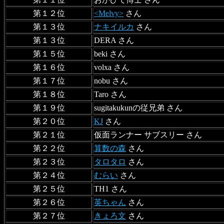
第１２位
<Melvy>
さん
第１３位
ナキイルカ
さん
第１３位
DERA さん
第１５位
beki さん
第１６位
volxa さん
第１７位
nobu さん
第１８位
Taro さん
第１９位
sugitakukunの従兄弟 さん
第２０位
KJ
さん
第２１位
仮面ランナー サブスリー さん
第２２位
算数の森
さん
第２３位
タロタロ
さん
第２４位
むらい
さん
第２５位
TH1 さん
第２６位
英ちゃん
さん
第２７位
きょろ文
さん