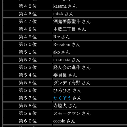
第４５位
kasama さん
第４６位
missk さん
第４７位
酒鬼薔薇聖斗 さん
第４８位
本郷三丁目 さん
第４９位
Rre さん
第５０位
Re satoru さん
第５１位
ako さん
第５２位
ma-mu-ta さん
第５３位
経友会の進作 さん
第５４位
委員長 さん
第５５位
ダンディ海野 さん
第５６位
ひろひさ さん
第５７位
たくぞう
さん
第５８位
寺脇犬 さん
第５９位
スモークマン さん
第６０位
cocolo さん