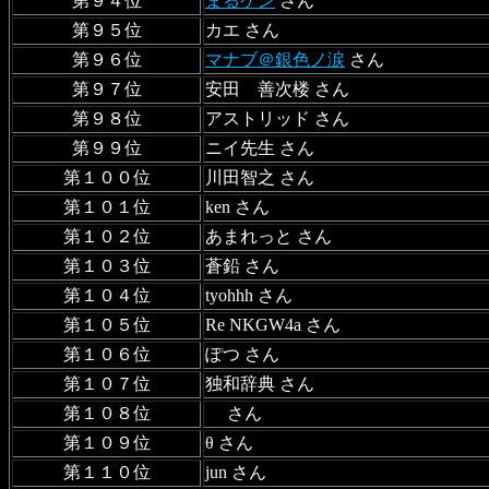
第９４位
まるケン
さん
第９５位
カエ さん
第９６位
マナブ＠銀色ノ涙
さん
第９７位
安田 善次楼 さん
第９８位
アストリッド さん
第９９位
ニイ先生 さん
第１００位
川田智之 さん
第１０１位
ken さん
第１０２位
あまれっと さん
第１０３位
蒼鉛 さん
第１０４位
tyohhh さん
第１０５位
Re NKGW4a さん
第１０６位
ぽつ さん
第１０７位
独和辞典 さん
第１０８位
さん
第１０９位
θ さん
第１１０位
jun さん