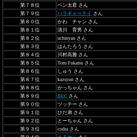
第７８位
ペン太君 さん
第７９位
ハラギャーテイ
さん
第８０位
かわ チャン さん
第８１位
清川 育男 さん
第８２位
uchinyan さん
第８３位
はんたろう さん
第８４位
川村高雅 さん
第８５位
Toru Fukatsu さん
第８６位
しゅう さん
第８７位
kazsyun さん
第８８位
かっちゃん さん
第８９位
BEC
さん
第９０位
ツッチー さん
第９１位
ひだ弟 さん
第９２位
とーちゃん さん
第９３位
codra さん