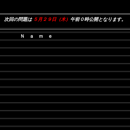
次回の問題は
５月２９日（木）
午前０時公開となります。
Ｎ ａ ｍ ｅ