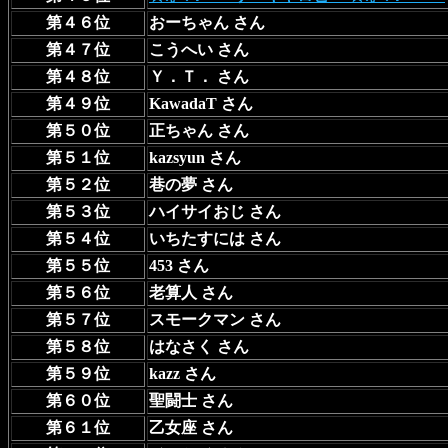
第４６位
おーちゃん さん
第４７位
こうへい さん
第４８位
Ｙ．Ｔ． さん
第４９位
KawadaT さん
第５０位
正ちゃん さん
第５１位
kazsyun さん
第５２位
巷の夢 さん
第５３位
ハイサイおじ さん
第５４位
いちたすには さん
第５５位
453 さん
第５６位
老算人 さん
第５７位
スモークマン さん
第５８位
はなさく さん
第５９位
kazz さん
第６０位
聖闘士 さん
第６１位
乙女座 さん