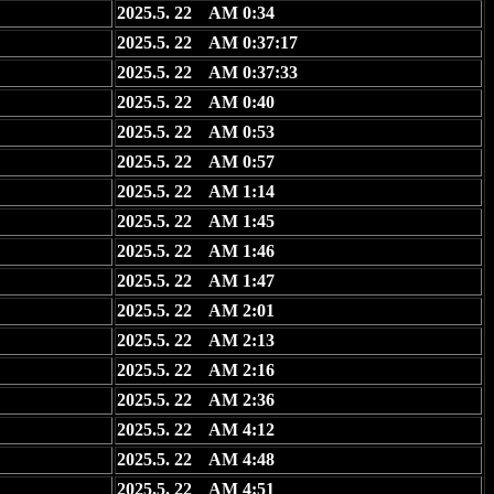
2025.5. 22 AM 0:34
2025.5. 22 AM 0:37:17
2025.5. 22 AM 0:37:33
2025.5. 22 AM 0:40
2025.5. 22 AM 0:53
2025.5. 22 AM 0:57
2025.5. 22 AM 1:14
2025.5. 22 AM 1:45
2025.5. 22 AM 1:46
2025.5. 22 AM 1:47
2025.5. 22 AM 2:01
2025.5. 22 AM 2:13
2025.5. 22 AM 2:16
2025.5. 22 AM 2:36
2025.5. 22 AM 4:12
2025.5. 22 AM 4:48
2025.5. 22 AM 4:51