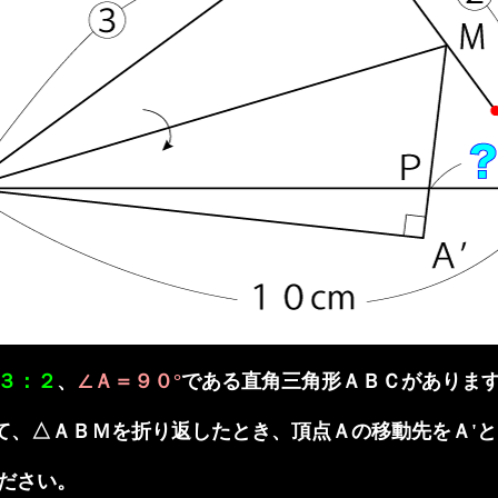
３：２
、
∠Ａ＝９０°
である直角三角形ＡＢＣがありま
て、△ＡＢＭを折り返したとき、頂点Ａの移動先をＡ'と
ださい。