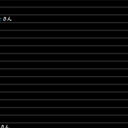
ン
さん
さん