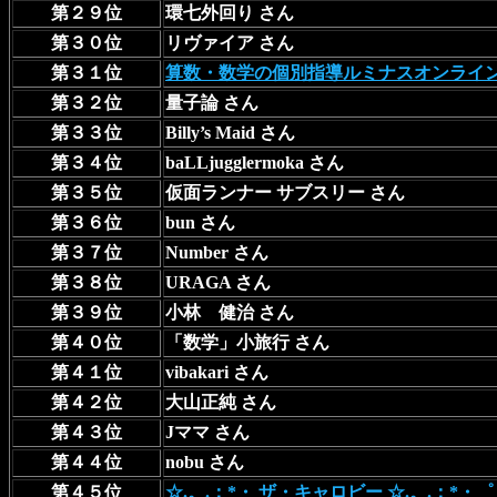
第２９位
環七外回り さん
第３０位
リヴァイア さん
第３１位
算数・数学の個別指導ルミナスオンライ
第３２位
量子論 さん
第３３位
Billy’s Maid さん
第３４位
baLLjugglermoka さん
第３５位
仮面ランナー サブスリー さん
第３６位
bun さん
第３７位
Number さん
第３８位
URAGA さん
第３９位
小林 健治 さん
第４０位
「数学」小旅行 さん
第４１位
vibakari さん
第４２位
大山正純 さん
第４３位
Jママ さん
第４４位
nobu さん
第４５位
☆.。.：*・ ザ・キャロビー ☆.。.：*・゜