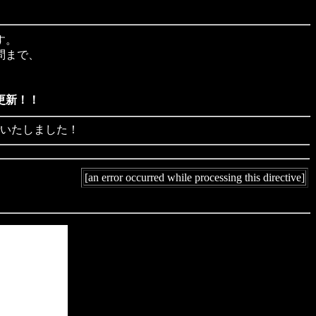
す。
問まで、
更新！！
いたしました！
[an error occurred while processing this directive]