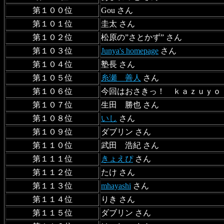
第１００位
Gou さん
第１０１位
圭太 さん
第１０２位
松原の”さとかず” さん
第１０３位
Junya's homepage
さん
第１０４位
塾長 さん
第１０５位
糸瀬 善人
さん
第１０６位
今回はおさきっ！ ｋａｚｕｙｏ 
第１０７位
生田 勝也 さん
第１０８位
いし
さん
第１０９位
ダブリン さん
第１１０位
武田 浩紀 さん
第１１１位
きょえぴ
さん
第１１２位
たけ さん
第１１３位
mhayashi
さん
第１１４位
りき さん
第１１５位
ダブリン さん