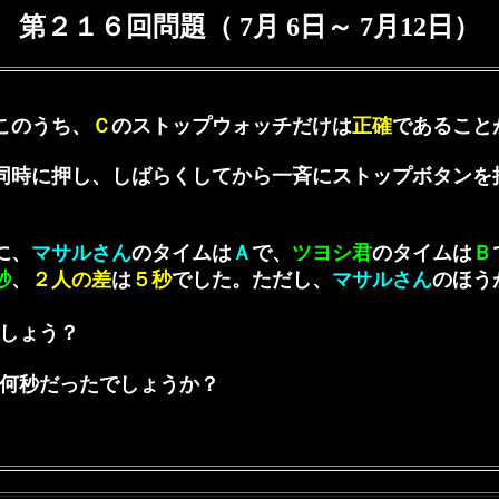
第２１６回問題（ 7月 6日～ 7月12日）
このうち、
Ｃ
のストップウォッチだけは
正確
であること
時に押し、しばらくしてから一斉にストップボタンを
に、
マサルさん
のタイムは
Ａ
で、
ツヨシ君
のタイムは
Ｂ
秒
、
２人の差
は
５秒
でした。ただし、
マサルさん
のほう
しょう？
何秒だったでしょうか？