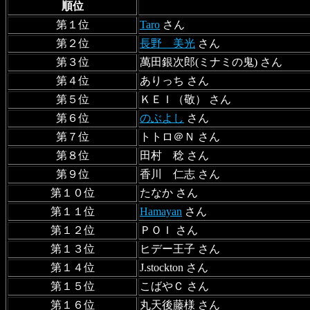
順位
第１位
Taro
さん
第２位
長野 美光
さん
第３位
萬田銀次郎(ミナミの鬼) さん
第４位
ありっち さん
第５位
ＫＥＩ（敬） さん
第６位
のぶよし
さん
第７位
トトロ＠Ｎ さん
第８位
田村 稔 さん
第９位
香川 仁志 さん
第１０位
たなか さん
第１１位
Hamayan
さん
第１２位
ＰＯＩ さん
第１３位
ヒデー王子 さん
第１４位
J.stockton さん
第１５位
こばやＣ さん
第１６位
丸天後藤様 さん