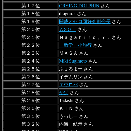
第１７位
CRYING DOLPHIN
さん
第１８位
dragon-k さん
第１９位
開成オセロ同好会副会長
さん
第２０位
ＡЯＯＴ
さん
第２１位
Ｎａｇａｈｉｒｏ，Ｙ． さん
第２２位
「数学」小旅行
さん
第２３位
ＭＡＳＡ さん
第２４位
Miki Sugimoto
さん
第２５位
ふぇるまー さん
第２６位
イデムリン さん
第２７位
エウロパ
さん
第２８位
かぱ
さん
第２９位
Tadashi さん
第３０位
ＫＩＮ さん
第３１位
うっしー さん
第３２位
内海 結示 さん