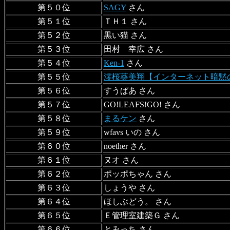
第５０位
SAGY
さん
第５１位
ＴＨ１ さん
第５２位
黒い猫 さん
第５３位
田村 幸広 さん
第５４位
Ken-1
さん
第５５位
澪桜葵美翔【インターネット暗黙
第５６位
すうぱあ さん
第５７位
GO!LEAFS!GO! さん
第５８位
まるケン
さん
第５９位
wfavs いの さん
第６０位
noether さん
第６１位
ヌオ さん
第６２位
ポッポちゃん さん
第６３位
しょうや さん
第６４位
ほしぶどう。 さん
第６５位
Ｅ管理室建築Ｇ さん
第６６位
とみっち さん