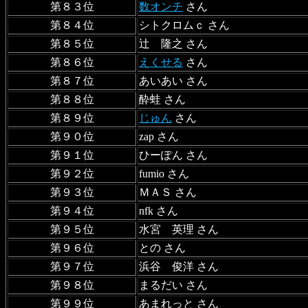
第８３位
数オンチ
さん
第８４位
シトクロムｃ さん
第８５位
辻 隆之 さん
第８６位
えくせる
さん
第８７位
あいあい さん
第８８位
酔蛙 さん
第８９位
じゅん
さん
第９０位
zap さん
第９１位
ひーぽん さん
第９２位
fumio さん
第９３位
ＭＡＳ さん
第９４位
nfk さん
第９５位
水宮 英理 さん
第９６位
との さん
第９７位
浜谷 俊洋 さん
第９８位
まるだい さん
第９９位
あまれっと さん