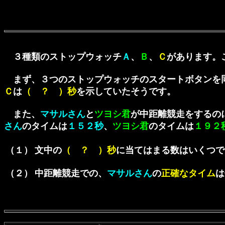
３種類のストップウォッチ
Ａ
、
Ｂ
、
Ｃ
があります。
まず、３つのストップウォッチのスタートボタンを同
Ｃ
は
（ ？ ）秒
を示していたそうです。
また、
マサルさん
と
ツヨシ君
が中距離競走をするの
さん
のタイムは
１５２秒
、
ツヨシ君
のタイムは
１９２
（１）
文中の
（ ？ ）秒
に当てはまる数はいくつで
（２）
中距離競走での、
マサルさん
の
正確なタイム
は