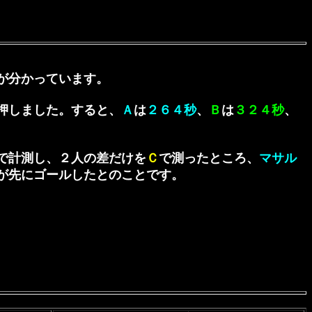
が分かっています。
押しました。すると、
Ａ
は
２６４秒
、
Ｂ
は
３２４秒
、
で計測し、２人の差だけを
Ｃ
で測ったところ、
マサル
が先にゴールしたとのことです。