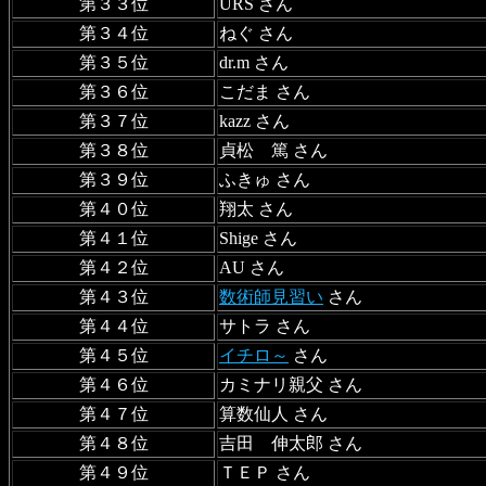
第３３位
URS さん
第３４位
ねぐ さん
第３５位
dr.m さん
第３６位
こだま さん
第３７位
kazz さん
第３８位
貞松 篤 さん
第３９位
ふきゅ さん
第４０位
翔太 さん
第４１位
Shige さん
第４２位
AU さん
第４３位
数術師見習い
さん
第４４位
サトラ さん
第４５位
イチロ～
さん
第４６位
カミナリ親父 さん
第４７位
算数仙人 さん
第４８位
吉田 伸太郎 さん
第４９位
ＴＥＰ さん