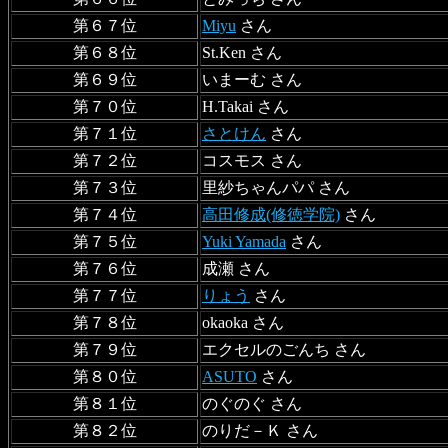
第６７位
Miyu
さん
第６８位
St.Ken さん
第６９位
いまーむ さん
第７０位
H.Takai さん
第７１位
さとけん
さん
第７２位
コスモス さん
第７３位
里紗ちゃんパパ さん
第７４位
高田修成(修徳学院)
さん
第７５位
Yuki Yamada
さん
第７６位
成瀬 さん
第７７位
りょう
さん
第７８位
okaoka さん
第７９位
エクセルのごんち さん
第８０位
ASUTO
さん
第８１位
のぐのぐ さん
第８２位
のりだ－Ｋ さん