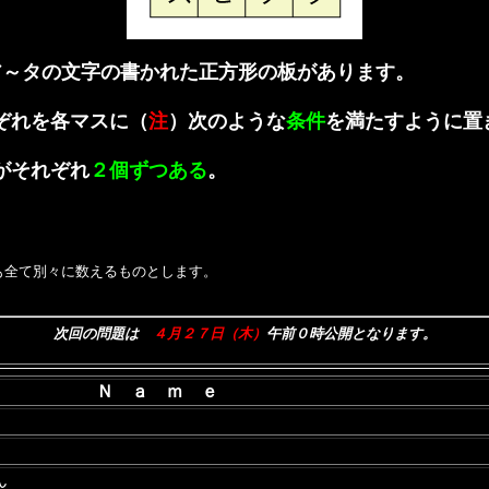
ア～タの文字の書かれた正方形の板があります。
ぞれを各マスに（
注
）次のような
条件
を満たすように置
がそれぞれ
２個ずつある
。
も全て別々に数えるものとします。
次回の問題は
４月２７日（木）
午前０時公開となります。
Ｎ ａ ｍ ｅ
ん