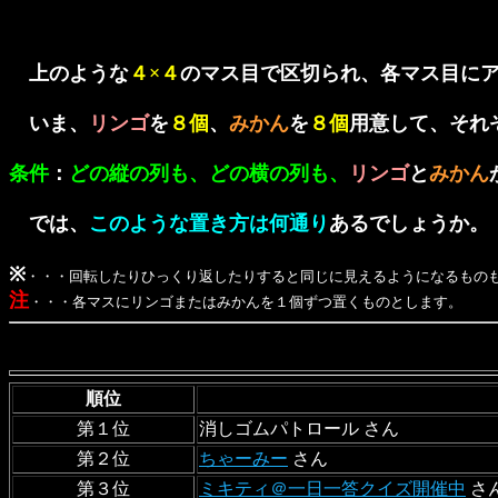
上のような
４×４
のマス目で区切られ、各マス目に
いま、
リンゴ
を
８個
、
みかん
を
８個
用意して、それ
条件
：
どの縦の列も、どの横の列も、
リンゴ
と
みかん
では、
このような置き方は何通り
あるでしょうか。
※
・・・回転したりひっくり返したりすると同じに見えるようになるもの
注
・・・各マスにリンゴまたはみかんを１個ずつ置くものとします。
順位
第１位
消しゴムパトロール さん
第２位
ちゃーみー
さん
第３位
ミキティ＠一日一答クイズ開催中
さ