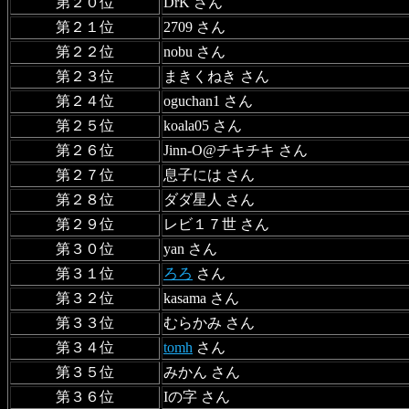
第２０位
DrK さん
第２１位
2709 さん
第２２位
nobu さん
第２３位
まきくねき さん
第２４位
oguchan1 さん
第２５位
koala05 さん
第２６位
Jinn-O@チキチキ さん
第２７位
息子には さん
第２８位
ダダ星人 さん
第２９位
レビ１７世 さん
第３０位
yan さん
第３１位
ろろ
さん
第３２位
kasama さん
第３３位
むらかみ さん
第３４位
tomh
さん
第３５位
みかん さん
第３６位
Iの字 さん