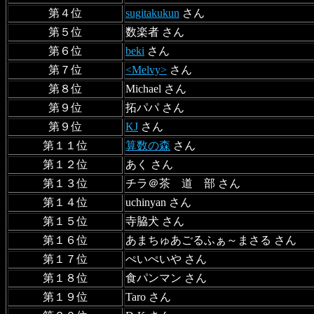
第４位
sugitakukun
さん
第５位
数楽者 さん
第６位
beki
さん
第７位
<Melvy>
さん
第８位
Michael さん
第９位
拓パパ さん
第９位
KJ
さん
第１１位
算数の森
さん
第１２位
あく さん
第１３位
チラ＠茶 道 部 さん
第１４位
uchinyan さん
第１５位
寺脇犬 さん
第１６位
あまちゅあごるふぁ～まさる さん
第１７位
ぺいぺいや さん
第１８位
食パンマン さん
第１９位
Taro さん