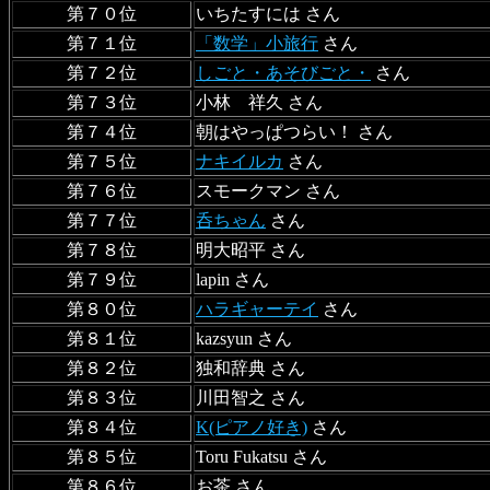
第７０位
いちたすには さん
第７１位
「数学」小旅行
さん
第７２位
しごと・あそびごと・
さん
第７３位
小林 祥久 さん
第７４位
朝はやっぱつらい！ さん
第７５位
ナキイルカ
さん
第７６位
スモークマン さん
第７７位
呑ちゃん
さん
第７８位
明大昭平 さん
第７９位
lapin さん
第８０位
ハラギャーテイ
さん
第８１位
kazsyun さん
第８２位
独和辞典 さん
第８３位
川田智之 さん
第８４位
K(ピアノ好き)
さん
第８５位
Toru Fukatsu さん
第８６位
お茶 さん