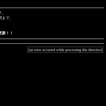
す。
問まで、
更新！！
[an error occurred while processing this directive]