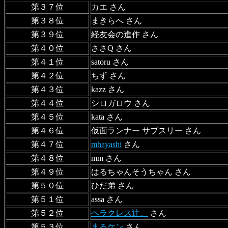
第３７位
カエ さん
第３８位
まきらへ さん
第３９位
経友会の進作 さん
第４０位
ささQ さん
第４１位
satoru さん
第４２位
ちず さん
第４３位
kazz さん
第４４位
シロガロウ さん
第４５位
kata さん
第４６位
仮面ランナー サブスリー さん
第４７位
mhayashi
さん
第４８位
mm さん
第４９位
はるちゃんそうちゃん さん
第５０位
ひだ弟 さん
第５１位
assa さん
第５２位
ヘラクレス辻。
さん
第５３位
まるケン
さん