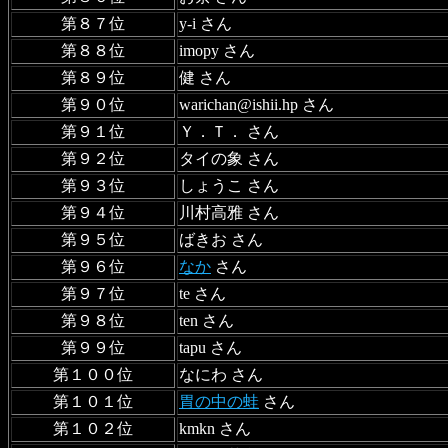
第８７位
y-i さん
第８８位
imopy さん
第８９位
健 さん
第９０位
warichan@ishii.hp さん
第９１位
Ｙ．Ｔ． さん
第９２位
タイの象 さん
第９３位
しょうこ さん
第９４位
川村高雅 さん
第９５位
ばきお さん
第９６位
なか
さん
第９７位
te さん
第９８位
ten さん
第９９位
tapu さん
第１００位
なにわ さん
第１０１位
胃の中の蛙
さん
第１０２位
kmkn さん