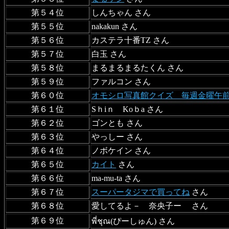
第５４位
しんちゃん さん
第５５位
nakakun さん
第５６位
カステラ十番TZ さん
第５７位
白玉 さん
第５８位
まるまるまるたくん さん
第５９位
ファルコン さん
第６０位
オモシロ写真館クイズ 毎週金曜午
第６１位
Sｈiｎ Koｂa さん
第６２位
ゴンとも さん
第６３位
やっしー さん
第６４位
ノボケイン さん
第６５位
カイト
さん
第６６位
ma-mu-ta さん
第６７位
スーパータジマで買ってね
さん
第６８位
愛してるよ－ 奈央子ー さん
第６９位
พี่ชุณ(ぴーしゅん) さん