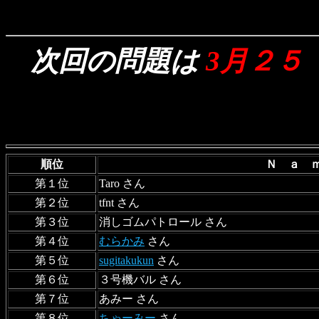
次回の問題は
3月２５
順位
Ｎ ａ 
第１位
Taro さん
第２位
tfnt さん
第３位
消しゴムパトロール さん
第４位
むらかみ
さん
第５位
sugitakukun
さん
第６位
３号機バル さん
第７位
あみー さん
第８位
ちゃーみー
さん