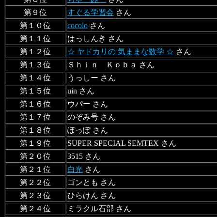
第９位
すぐる学習会
さん
第１０位
cocolo
さん
第１１位
はっしんき さん
第１２位
☆ ヤドカリの 気ままな数学 ☆
さん
第１３位
Ｓｈｉｎ Ｋｏｂａ さん
第１４位
うっしー さん
第１５位
uin さん
第１６位
ウパー さん
第１７位
のぞみ号 さん
第１８位
ぽっぽ さん
第１９位
SUPER SPECIAL SEMTEX さん
第２０位
3515 さん
第２１位
白光
さん
第２２位
ゴンとも さん
第２３位
ひらけん さん
第２４位
ミラクル石部 さん