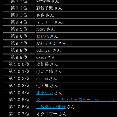
第９１位
kazsyun さん
第９２位
蒜餃子派 さん
第９３位
ささ さん
第９４位
Ｙ．Ｔ． さん
第９５位
lucky さん
第９６位
ねねね
さん
第９７位
かわチャン さん
第９８位
uchinyan さん
第９９位
okada さん
第１００位
次郎長 さん
第１０１位
けいこ姉 さん
第１０２位
munou さん
第１０３位
七面鳥 さん
第１０４位
まるケン
さん
第１０５位
☆.。.：*・ ザ・キャロビー ☆．。．
第１０６位
「数学」小旅行
さん
第１０７位
オタコプー さん