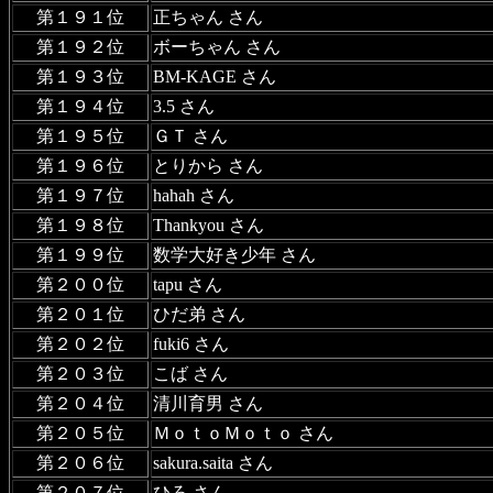
第１９１位
正ちゃん さん
第１９２位
ボーちゃん さん
第１９３位
BM-KAGE さん
第１９４位
3.5 さん
第１９５位
ＧＴ さん
第１９６位
とりから さん
第１９７位
hahah さん
第１９８位
Thankyou さん
第１９９位
数学大好き少年 さん
第２００位
tapu さん
第２０１位
ひだ弟 さん
第２０２位
fuki6 さん
第２０３位
こば さん
第２０４位
清川育男 さん
第２０５位
ＭｏｔｏＭｏｔｏ さん
第２０６位
sakura.saita さん
第２０７位
ひろ さん