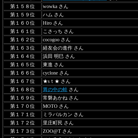
第１５８位
wowka さん
第１５９位
ハム さん
第１６０位
Hiro さん
第１６１位
こさっち さん
第１６２位
cocogoo さん
第１６３位
経友会の進作 さん
第１６４位
浜田 明巳 さん
第１６５位
東進 さん
第１６６位
cyclone さん
第１６７位
★sｔ★ さん
第１６８位
胃の中の蛙
さん
第１６９位
常磐あかね さん
第１７０位
MOTO さん
第１７１位
ミラバルカン さん
第１７２位
里庄町民 さん
第１７３位
ZOO@T さん