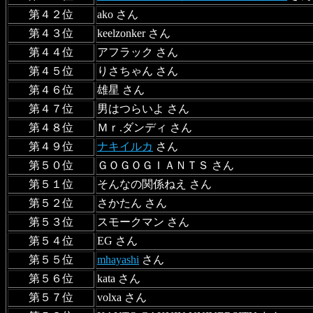
第４２位
ako さん
第４３位
keelzonker さん
第４４位
アフラック さん
第４５位
りさちゃん さん
第４６位
雄星 さん
第４７位
男はつらいよ さん
第４８位
Ｍｒ.ダンディ さん
第４９位
ナキイルカ
さん
第５０位
ＧＯＧＯＧＩＡＮＴＳ さん
第５１位
そんなの関係ねえ さん
第５２位
さかたん さん
第５３位
スモークマン さん
第５４位
EG さん
第５５位
mhayashi
さん
第５６位
kata さん
第５７位
volxa さん