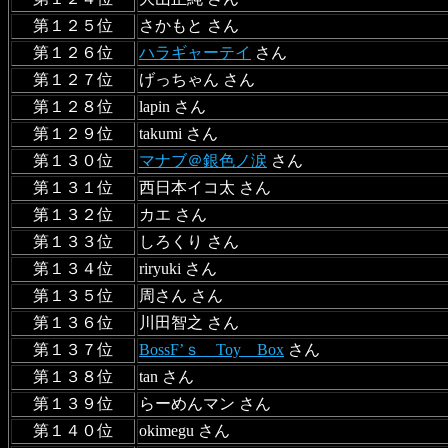
第１２５位
さかもと さん
第１２６位
ハラギャーテイ
さん
第１２７位
げっちゃん さん
第１２８位
lapin さん
第１２９位
takumi さん
第１３０位
マナブ＠銀色ノ涙
さん
第１３１位
西日本イコ太 さん
第１３２位
カエ さん
第１３３位
しろくり さん
第１３４位
riryuki さん
第１３５位
周さん さん
第１３６位
川田智之 さん
第１３７位
BossF’ｓ Toy Box
さん
第１３８位
tan さん
第１３９位
らーめんマン さん
第１４０位
okimegu さん