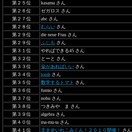
第２５位
kasama さん
第２６位
ゼガロス さん
第２７位
abc さん
第２８位
むらい
さん
第２９位
die neue Frau さん
第２９位
ふじも
さん
第３１位
やればできる45 さん
第３２位
とーと さん
第３３位
金があればいい
さん
第３４位
tomh
さん
第３５位
数学するトマト
さん
第３６位
fumio さん
第３７位
nobu さん
第３８位
つきみや ま さん
第３９位
algebra さん
第４０位
ma-mu-ta さん
第４１位
圭太＠いれこみくん！２０１０開催！
さん