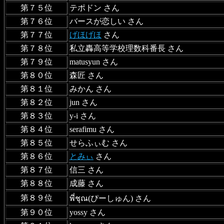
第７５位
テポドン さん
第７６位
バースが恋しい さん
第７７位
げほげほ
さん
第７８位
私立轟高等学校理数科番長 さん
第７９位
matusyun さん
第８０位
森匠 さん
第８１位
みかん さん
第８２位
jun さん
第８３位
y-i さん
第８４位
serafimu さん
第８５位
せらふぃむ さん
第８６位
とみぃ
さん
第８７位
信三 さん
第８８位
成藤 さん
第８９位
พี่ชุณ(ぴーしゅん) さん
第９０位
yossy さん