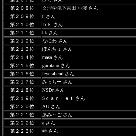
第２０８位
文理学院下吉田 小澤 さん
第２０９位
tl さん
第２１０位
ｈｋ さん
第２１１位
hk さん
第２１２位
なにわ さん
第２１３位
ぽんちょ さん
第２１４位
masa さん
第２１５位
gurotann さん
第２１６位
feyerabend さん
第２１７位
みっちー さん
第２１８位
NSDr さん
第２１９位
Sｃａｒｌｅｔ さん
第２２０位
AU さん
第２２１位
あみ～ご さん
第２２２位
a さん
第２２３位
藍 さん