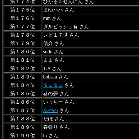
第１７４位
ひかる＠せんにん さん
第１７５位
まゆパパ さん
第１７６位
mm さん
第１７７位
ダルビッシュ有 さん
第１７８位
レビ１７世 さん
第１７９位
信介 さん
第１８０位
sodo さん
第１８１位
まま さん
第１８２位
T.A さん
第１８３位
bobsan さん
第１８４位
タロタロ
さん
第１８５位
巷の夢 さん
第１８６位
いっちー さん
第１８７位
あやの
さん
第１８８位
だぼ さん
第１８９位
春祭り さん
第１９０位
t-i さん