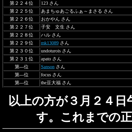
第２２４位
123 さん
第２２５位
あまちゅあごるふぁ～まさる さん
第２２６位
おかやん さん
第２２７位
子安 文生 さん
第２２８位
ハル さん
第２２９位
mk13089
さん
第２３０位
undoturois さん
第２３１位
apato さん
第---位
Sanson
さん
第---位
focus さん
第---位
the豆大福 さん
以上の方が３月２４日
す。これまでの正