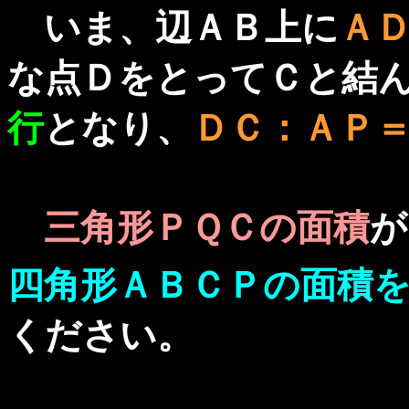
いま、辺ＡＢ上に
Ａ
な点ＤをとってＣと結
行
となり、
ＤＣ：ＡＰ
三角形ＰＱＣの面積
が
四角形ＡＢＣＰの面積
ください。