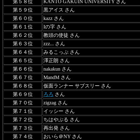
第５８位
KANTO GAKUIN UNIVERSITY さん
第５９位
黒アイス さん
第６０位
kazz さん
第６１位
Iの字 さん
第６２位
教頭の使徒 さん
第６３位
zzz... さん
第６４位
みるこっぷ さん
第６５位
澤正朗 さん
第６６位
nakakun さん
第６７位
MandM さん
第６８位
仮面ランナー サブスリー さん
第６９位
ろろ
さん
第７０位
zigzag さん
第７１位
イッシー さん
第７２位
ちはやぶる さん
第７３位
再出発 さん
第７４位
おいら＠NY さん