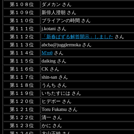
第１０８位
ダメカン さん
第１０９位
新俳人澄朝 さん
第１１０位
ブライアンの時間 さん
第１１１位
j.kotani さん
第１１２位
「新春ぱずる解答開示」しました
さん
第１１３位
abcba@jugglermoka さん
第１１４位
M'mθ
さん
第１１５位
daiking さん
第１１６位
CK さん
第１１７位
shin-san さん
第１１８位
うんち さん
第１１９位
いちたすには さん
第１２０位
ヒデボー さん
第１２１位
Toru Fukatsu さん
第１２２位
清一 さん
第１２３位
かに さん
第１２４位
大山正純 さん