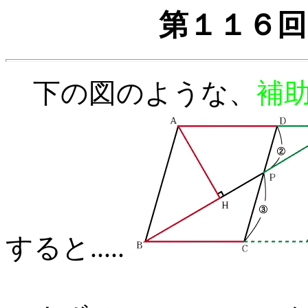
第１１６回
下の図のような、
補
すると.....