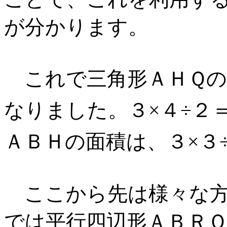
が分かります。
これで三角形ＡＨＱの
なりました。３×４÷２＝
ＡＢＨの面積は、３×３
ここから先は様々な方
では平行四辺形ＡＢＲ