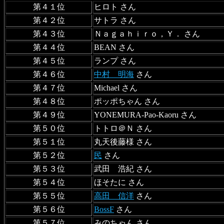
第４１位
ヒロト さん
第４２位
サトラ さん
第４３位
Ｎａｇａｈｉｒｏ，Ｙ． さん
第４４位
BEAN さん
第４５位
ランプ さん
第４６位
中村 明海
さん
第４７位
Michael さん
第４８位
ポッポちゃん さん
第４９位
YONEMURA-Pao-Kaoru さん
第５０位
トトロ＠Ｎ さん
第５１位
丸天後藤様 さん
第５２位
民
さん
第５３位
武田 浩紀 さん
第５４位
ほそたに さん
第５５位
高田 信洋
さん
第５６位
BossF
さん
第５７位
みのちゃん さん