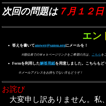
次回の問題は
７月１２日
エ
ン
答えを書いて
answer@sansu.org
にメールを！
※順位表でのＷｅｂページリンクをご希望の方は、
こちら
を
Formを利用した
解答用紙
を用意しました。こちらもど
※メールアドレスをお持ちでない方もどうぞ！
お詫び
大変申し訳ありません。私、