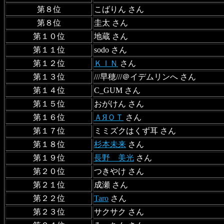
第８位
こばりん さん
第８位
圭太 さん
第１０位
地蔵 さん
第１１位
sodo さん
第１２位
ＫＩＮ
さん
第１３位
///早穂///＠イデムリンへ さん
第１４位
C_GUM さん
第１５位
おがけん さん
第１６位
ＡЯＯＴ
さん
第１７位
ミミズクはくず耳 さん
第１８位
杉本未来
さん
第１９位
長野 美光
さん
第２０位
つきやけ さん
第２１位
成瀬 さん
第２２位
Taro
さん
第２３位
サクサク さん