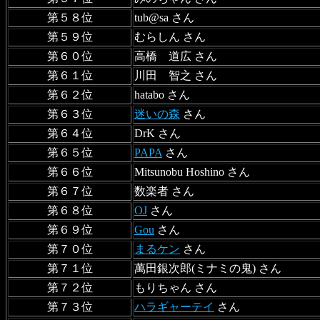
第５８位
tub@sa さん
第５９位
むらしん さん
第６０位
高橋 道広 さん
第６１位
川田 智之 さん
第６２位
hatabo さん
第６３位
迷いの森
さん
第６４位
DrK さん
第６５位
PAPA
さん
第６６位
Mitsunobu Hoshino さん
第６７位
数楽者 さん
第６８位
OJ
さん
第６９位
Gou
さん
第７０位
まるケン
さん
第７１位
萬田銀次郎(ミナミの鬼) さん
第７２位
もりちゃん さん
第７３位
ハラギャーテイ
さん