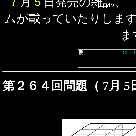
７
月
５
日発売の雑誌、「t
ムが載っていたりしま
ま
第２６４回問題（ 7月 5日