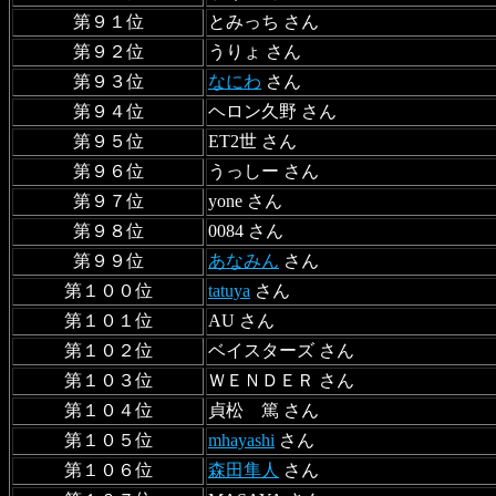
第９１位
とみっち さん
第９２位
うりょ さん
第９３位
なにわ
さん
第９４位
ヘロン久野 さん
第９５位
ET2世 さん
第９６位
うっしー さん
第９７位
yone さん
第９８位
0084 さん
第９９位
あなみん
さん
第１００位
tatuya
さん
第１０１位
AU さん
第１０２位
ベイスターズ さん
第１０３位
ＷＥＮＤＥＲ さん
第１０４位
貞松 篤 さん
第１０５位
mhayashi
さん
第１０６位
森田隼人
さん