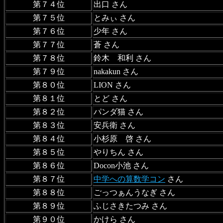
第７４位
出口 さん
第７５位
とみぃ さん
第７６位
少年 さん
第７７位
蒼 さん
第７８位
鈴木 和利 さん
第７９位
nakakun さん
第８０位
LION さん
第８１位
とど さん
第８２位
パンダ猫 さん
第８３位
安兵衛 さん
第８４位
小杉原 啓 さん
第８５位
やりちん さん
第８６位
Docon小池 さん
第８７位
中学への算数学コン
さん
第８８位
ごっつぁんうなぎ さん
第８９位
ふじさきたつみ さん
第９０位
かけら さん