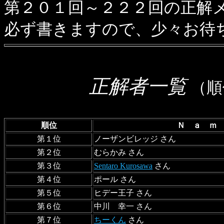
第２０１回～２２２回の正解
必ず書きますので、少々お待
正解者一覧
（順
順位
Ｎ ａ ｍ
第１位
ノーザンビレッジ さん
第２位
むらかみ さん
第３位
Sentaro Kurosawa
さん
第４位
ポール さん
第５位
ヒデー王子 さん
第６位
中川 幸一 さん
第７位
ちーくん
さん