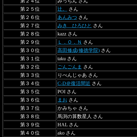
第２４位
みっちん さん
第２５位
辻。
さん
第２６位
あんみつ
さん
第２７位
みき ひろひと
さん
第２８位
kazz さん
第２９位
Ｌ．Ｏ．Ｎ
さん
第３０位
高田修成(修徳学院)
さん
第３１位
taku さん
第３２位
ごんごんま
さん
第３３位
りべんじゃあ さん
第３４位
C-D＠復活間近
さん
第３５位
POI さん
第３６位
まお
さん
第３７位
かみちゃ さん
第３８位
馬渕の算数星人 さん
第３９位
HAL さん
第４０位
ako さん