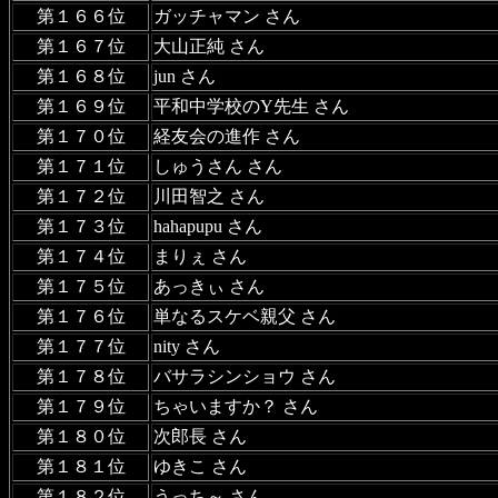
第１６６位
ガッチャマン さん
第１６７位
大山正純 さん
第１６８位
jun さん
第１６９位
平和中学校のY先生 さん
第１７０位
経友会の進作 さん
第１７１位
しゅうさん さん
第１７２位
川田智之 さん
第１７３位
hahapupu さん
第１７４位
まりぇ さん
第１７５位
あっきぃ さん
第１７６位
単なるスケベ親父 さん
第１７７位
nity さん
第１７８位
バサラシンショウ さん
第１７９位
ちゃいますか？ さん
第１８０位
次郎長 さん
第１８１位
ゆきこ さん
第１８２位
うっち～ さん