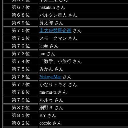
第６７位
nakakun さん
第６８位
バルタン星人 さん
第６９位
算太郎 さん
第７０位
圭太＠競馬企画
さん
第７１位
スモークマン さん
第７２位
lapin さん
第７３位
pm さん
第７４位
「数学」小旅行 さん
第７５位
みかん さん
第７６位
YokoyaMac
さん
第７７位
かなりトキオ さん
第７８位
ma-mu-ta さん
第７９位
ルルゥ さん
第８０位
網野３ さん
第８１位
KY さん
第８２位
cocolo さん