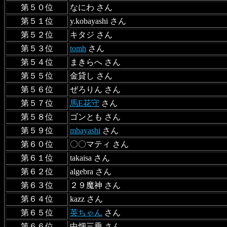
第５０位
なにわ さん
第５１位
y.kobayashi さん
第５２位
キタジ さん
第５３位
tomh
さん
第５４位
まきらへ さん
第５５位
金貸し さん
第５６位
ぜろりん さん
第５７位
馬E花守
さん
第５８位
ゴンとも さん
第５９位
mhayashi
さん
第６０位
〇〇マティ さん
第６１位
takaisa さん
第６２位
algebra さん
第６３位
２９魔神 さん
第６４位
kazz さん
第６５位
英ちゃん
さん
第６６位
中畑三乗 さん