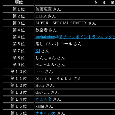
順位
Ｎ ａ 
第１位
佐藤広宣 さん
第２位
DERA さん
第３位
SUPER SPECIAL SEMTEX さん
第４位
数楽者 さん
第４位
sugitakukun@算チャレポイントランキン
第６位
消しゴムパトロール さん
第７位
KJ
さん
第８位
しんちゃん さん
第９位
ぺいぺいや さん
第１０位
nobu さん
第１１位
Ｓｈｉｎ Ｋｏｂａ さん
第１２位
Holly さん
第１３位
chu×chu さん
第１４位
きょろ文
さん
第１５位
kashi さん
第１６位
ナキイルカ
さん