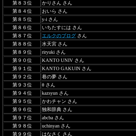
第８３位
かりさん さん
第８４位
おいら さん
第８５位
y-i さん
第８６位
いちたすには さん
第８７位
エルクのブログ
さん
第８８位
水天宮 さん
第８９位
riryuki さん
第９０位
KANTO UNIV さん
第９１位
KANTO GAKUIN さん
第９２位
巷の夢 さん
第９３位
θ さん
第９４位
kazsyun さん
第９５位
かわチャン さん
第９６位
独和辞典 さん
第９７位
abcba さん
第９８位
uchinyan さん
第９９位
はなさく さん