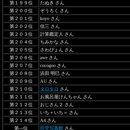
第１９９位
たぬき さん
第２００位
ぞうろく さん
第２０１位
koyo さん
第２０２位
信三 さん
第２０３位
計算鑑定人 さん
第２０４位
ちみかな さん
第２０５位
さわぴょん さん
第２０６位
awe さん
第２０７位
cocogoo さん
第２０８位
浜田 明巳 さん
第２０９位
AU さん
第２１０位
タロタロ
さん
第２１１位
お風呂屋けんちゃん さん
第２１２位
おじさん２ さん
第２１３位
いち＋いち＝ さん
第２１４位
A4 さん
第---位
司堂写真館
さん