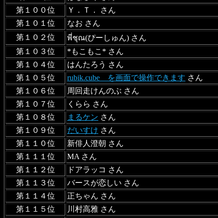
第１００位
Ｙ．Ｔ． さん
第１０１位
なお さん
第１０２位
พี่ชุณ(ぴーしゅん) さん
第１０３位
*もこもこ* さん
第１０４位
はんたろう さん
第１０５位
rubik.cube を画面で操作できます
さん
第１０６位
周回走けんのぶ さん
第１０７位
くらら さん
第１０８位
まるケン
さん
第１０９位
だいすけ
さん
第１１０位
新俳人澄朝 さん
第１１１位
MA さん
第１１２位
ドアラッコ さん
第１１３位
バースが恋しい さん
第１１４位
正ちゃん さん
第１１５位
川村高雅 さん