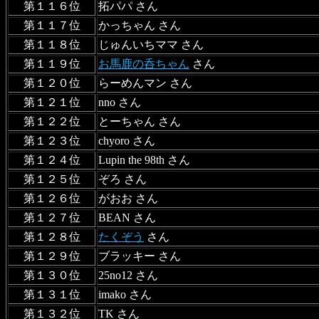
第１１６位
拓パパ さん
第１１７位
かっちゃん さん
第１１８位
じゅんいちママ さん
第１１９位
お馬鹿の呑ちゃん
さん
第１２０位
らーめんマン さん
第１２１位
nno さん
第１２２位
とーちゃん さん
第１２３位
chyoro さん
第１２４位
Lupin the 98th さん
第１２５位
ぞろ さん
第１２６位
がおお さん
第１２７位
BEAN さん
第１２８位
たくぞう
さん
第１２９位
ブラッキー さん
第１３０位
25no12 さん
第１３１位
imako さん
第１３２位
TK さん