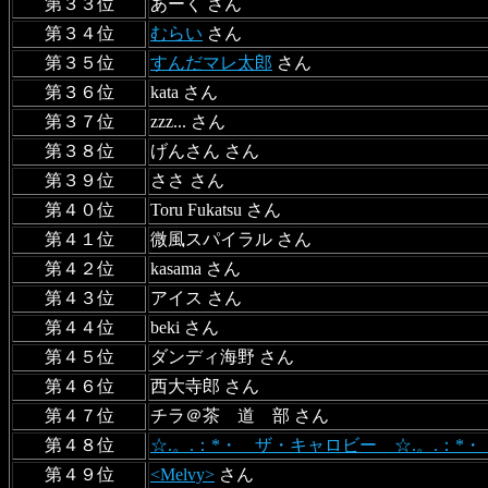
第３３位
あーく さん
第３４位
むらい
さん
第３５位
すんだマレ太郎
さん
第３６位
kata さん
第３７位
zzz... さん
第３８位
げんさん さん
第３９位
ささ さん
第４０位
Toru Fukatsu さん
第４１位
微風スパイラル さん
第４２位
kasama さん
第４３位
アイス さん
第４４位
beki さん
第４５位
ダンディ海野 さん
第４６位
西大寺郎 さん
第４７位
チラ＠茶 道 部 さん
第４８位
☆.。.：*・ ザ・キャロビー ☆.。.：*
第４９位
<Melvy>
さん