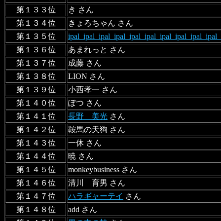
第１３３位
き さん
第１３４位
きょろちゃん さん
第１３５位
ipal_ipal_ipal_ipal_ipal_ipal_ipal_ipal_ipal_ipal_
第１３６位
あまれっと さん
第１３７位
成藤 さん
第１３８位
LION さん
第１３９位
小西孝一 さん
第１４０位
ぽつ さん
第１４１位
長野 美光
さん
第１４２位
鞍馬の天狗 さん
第１４３位
一休 さん
第１４４位
暁 さん
第１４５位
monkeybusiness さん
第１４６位
清川 育男 さん
第１４７位
ハラギャーテイ
さん
第１４８位
add さん