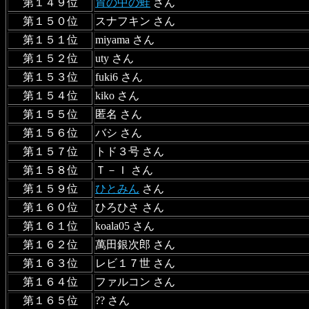
第１４９位
胃の中の蛙
さん
第１５０位
スナフキン さん
第１５１位
miyama さん
第１５２位
uty さん
第１５３位
fuki6 さん
第１５４位
kiko さん
第１５５位
匿名 さん
第１５６位
バシ さん
第１５７位
トド３号 さん
第１５８位
Ｔ－Ｉ さん
第１５９位
ひとみん
さん
第１６０位
ひろひさ さん
第１６１位
koala05 さん
第１６２位
萬田銀次郎 さん
第１６３位
レビ１７世 さん
第１６４位
ファルコン さん
第１６５位
?? さん