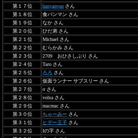
第１７位
banyanyan
さん
第１８位
食パンマン さん
第１９位
なか さん
第２０位
ひだ弟 さん
第２１位
Michael さん
第２２位
むらかみ さん
第２３位
2709 おひさしぶり さん
第２４位
Taro さん
第２５位
ろろ
さん
第２６位
仮面ランナー サブスリー さん
第２７位
σ さん
第２８位
volxa さん
第２９位
macmac さん
第３０位
ちゃーみー
さん
第３１位
ヒデー王子
さん
第３２位
Iの字 さん