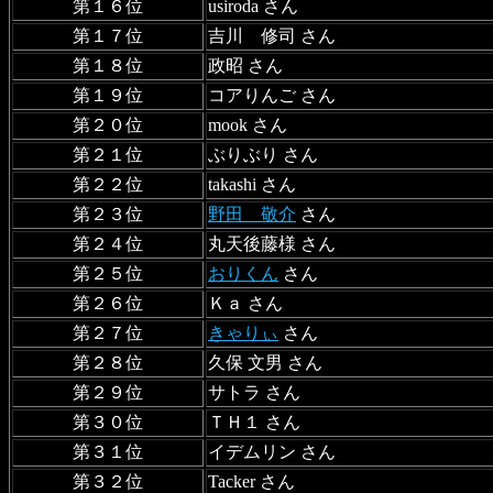
第１６位
usiroda さん
第１７位
吉川 修司 さん
第１８位
政昭 さん
第１９位
コアりんご さん
第２０位
mook さん
第２１位
ぶりぶり さん
第２２位
takashi さん
第２３位
野田 敬介
さん
第２４位
丸天後藤様 さん
第２５位
おりくん
さん
第２６位
Ｋａ さん
第２７位
きゃりぃ
さん
第２８位
久保 文男 さん
第２９位
サトラ さん
第３０位
ＴＨ１ さん
第３１位
イデムリン さん
第３２位
Tacker さん