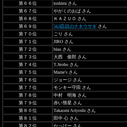
第６６位
toshimi さん
第６７位
やがくのおば さん
第６８位
ＫＡＺＵＯ さん
第６９位
563匹目のナキウサギ
さん
第７０位
ごり さん
第７１位
JIRO さん
第７２位
blau さん
第７３位
大西 俊郎 さん
第７４位
T.Jirobo さん
第７５位
Mame's さん
第７６位
ジョージ さん
第７７位
モンキー守田 さん
第７８位
中村 明海 さん
第７９位
赤い彗星 さん
第８０位
Takaomi Ariyoshi さん
第８１位
田中 心 さん
第８２位
かっけー さん