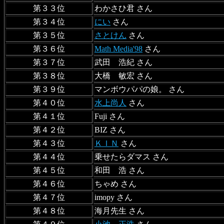
第３３位
わかさひ君 さん
第３４位
にい
さん
第３５位
さとけん
さん
第３６位
Math Media'98
さん
第３７位
武田 浩紀 さん
第３８位
大橋 敏宏 さん
第３９位
マンボウパパの娘。 さん
第４０位
水上尚人
さん
第４１位
Fuji さん
第４２位
BIZ さん
第４３位
ＫＩＮ
さん
第４４位
乗せたらダマス さん
第４５位
和田 浩 さん
第４６位
ちゃめ さん
第４７位
imopy さん
第４８位
海月先生 さん