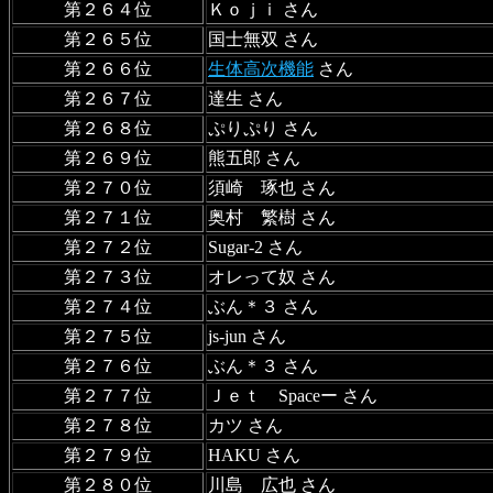
第２６４位
Ｋｏｊｉ さん
第２６５位
国士無双 さん
第２６６位
生体高次機能
さん
第２６７位
達生 さん
第２６８位
ぷりぷり さん
第２６９位
熊五郎 さん
第２７０位
須崎 琢也 さん
第２７１位
奥村 繁樹 さん
第２７２位
Sugar-2 さん
第２７３位
オレって奴 さん
第２７４位
ぶん＊３ さん
第２７５位
js-jun さん
第２７６位
ぶん＊３ さん
第２７７位
Ｊｅｔ Spaceー さん
第２７８位
カツ さん
第２７９位
HAKU さん
第２８０位
川島 広也 さん