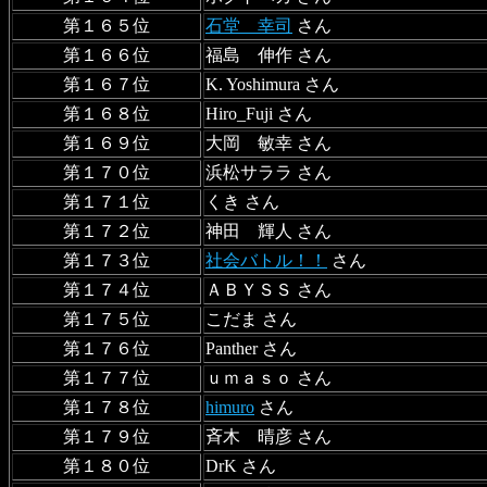
第１６５位
石堂 幸司
さん
第１６６位
福島 伸作 さん
第１６７位
K. Yoshimura さん
第１６８位
Hiro_Fuji さん
第１６９位
大岡 敏幸 さん
第１７０位
浜松サララ さん
第１７１位
くき さん
第１７２位
神田 輝人 さん
第１７３位
社会バトル！！
さん
第１７４位
ＡＢＹＳＳ さん
第１７５位
こだま さん
第１７６位
Panther さん
第１７７位
ｕｍａｓｏ さん
第１７８位
himuro
さん
第１７９位
斉木 晴彦 さん
第１８０位
DrK さん