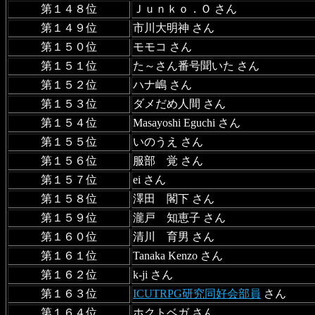
第１４８位
Ｊｕｎｋｏ．Ｏ さん
第１４９位
市川大明神 さん
第１５０位
モモコ さん
第１５１位
た～さん番号聞いた さん
第１５２位
ハナ嶋 さん
第１５３位
ダメだめ人間 さん
第１５４位
Masayoshi Eguchi さん
第１５５位
いのうえ さん
第１５６位
服部 覚 さん
第１５７位
ei さん
第１５８位
澤田 閣下 さん
第１５９位
瀧戸 知恵子 さん
第１６０位
清川 育男 さん
第１６１位
Tanaka Kenzo さん
第１６２位
k-ji さん
第１６３位
ICUTRPG研究同好会部員
さん
第１６４位
ホクトベガ さん