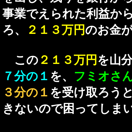
事業でえられた利益か
ろ、
２１３万円
のお金
この
２１３万円
を山
７分の１
を、
フミオさ
３分の１
を受け取ろう
きないので困ってしま