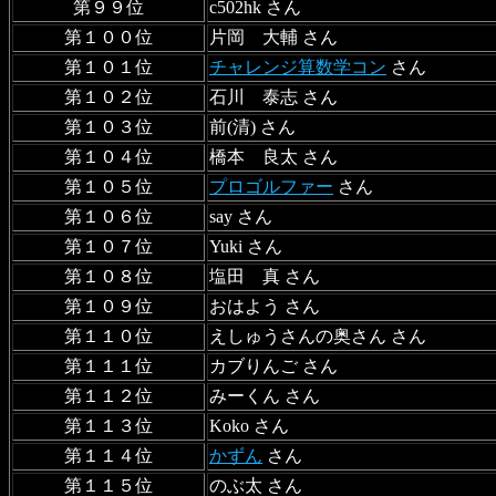
第９９位
c502hk さん
第１００位
片岡 大輔 さん
第１０１位
チャレンジ算数学コン
さん
第１０２位
石川 泰志 さん
第１０３位
前(清) さん
第１０４位
橋本 良太 さん
第１０５位
プロゴルファー
さん
第１０６位
say さん
第１０７位
Yuki さん
第１０８位
塩田 真 さん
第１０９位
おはよう さん
第１１０位
えしゅうさんの奥さん さん
第１１１位
カブりんご さん
第１１２位
みーくん さん
第１１３位
Koko さん
第１１４位
かずん
さん
第１１５位
のぶ太 さん