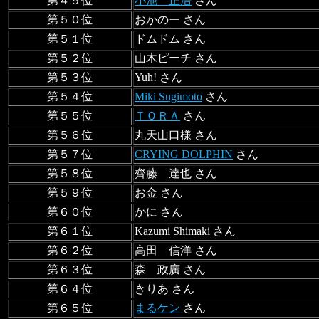
第４９位
小池 正浩
さん
第５０位
おかのー さん
第５１位
ドムドム さん
第５２位
山木ピーチ さん
第５３位
Yuh! さん
第５４位
Miki Sugimoto
さん
第５５位
ＴＯＲＡ
さん
第５６位
丸天山口様 さん
第５７位
CRYING DOLPHIN
さん
第５８位
齊藤 達也 さん
第５９位
お金 さん
第６０位
かに さん
第６１位
Kazumi Shimaki さん
第６２位
高田 信洋 さん
第６３位
森 政廣 さん
第６４位
きりあ さん
第６５位
まるケン
さん