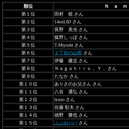
順位
Ｎ ａ 
第１位
田村 稔 さん
第２位
14ozLID さん
第３位
長野 美光 さん
第４位
狐野しっぽ さん
第５位
T.Miyoshi さん
第６位
２丁目の山田
さん
第７位
伊藤 建志 さん
第８位
Ｎａｇａｈｉｒｏ， Ｙ． さん
第９位
たなか さん
第１０位
ありさのお父さん さん
第１１位
八谷 通弘 さん
第１２位
tyuzo さん
第１３位
佐藤 彰夫 さん
第１４位
徳野 勝也 さん
第１５位
ぶぶおパパ
さん