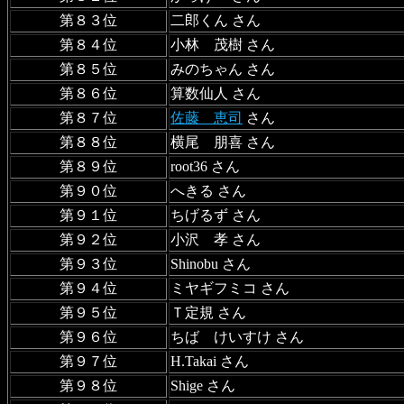
第８３位
二郎くん さん
第８４位
小林 茂樹 さん
第８５位
みのちゃん さん
第８６位
算数仙人 さん
第８７位
佐藤 恵司
さん
第８８位
横尾 朋喜 さん
第８９位
root36 さん
第９０位
へきる さん
第９１位
ちげるず さん
第９２位
小沢 孝 さん
第９３位
Shinobu さん
第９４位
ミヤギフミコ さん
第９５位
Ｔ定規 さん
第９６位
ちば けいすけ さん
第９７位
H.Takai さん
第９８位
Shige さん