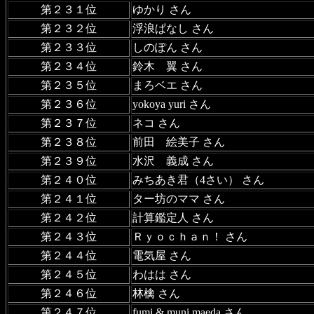
第２３１位
ゆかり さん
第２３２位
浮浪ぱなし さん
第２３３位
しのぽん さん
第２３４位
鈴木 翼 さん
第２３５位
まろベエ さん
第２３６位
yokoya yuri さん
第２３７位
ネコ さん
第２３８位
前田 絵美子 さん
第２３９位
水沢 義成 さん
第２４０位
みちあき君（4さい） さん
第２４１位
ター坊のママ さん
第２４２位
計算鑑定人 さん
第２４３位
Ｒｙｏｃｈａｎ！ さん
第２４４位
電気屋 さん
第２４５位
わはは さん
第２４６位
林檎 さん
第２４７位
fumi & muni maeda さん