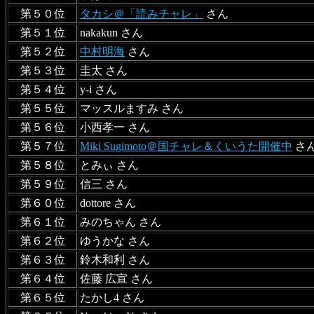
第５０位
タカシ＠「読みチャレ」
さん
第５１位
nakakun さん
第５２位
中村明海
さん
第５３位
圭太 さん
第５４位
y-i さん
第５５位
マッスルますみ さん
第５６位
小西孝一 さん
第５７位
Miki Sugimoto＠国チャレ＆くいうた開催中
さ
第５８位
とみぃ さん
第５９位
信三 さん
第６０位
dottore さん
第６１位
みのちゃん さん
第６２位
ゆうかな さん
第６３位
鈴木和利 さん
第６４位
佐藤 広宣 さん
第６５位
たかし4 さん