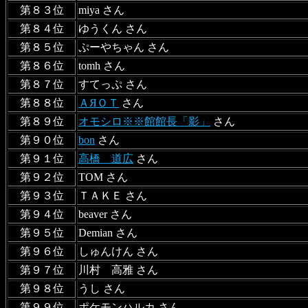
第８３位
miya さん
第８４位
ゆうくん さん
第８５位
ぷーやちゃん さん
第８６位
tomh さん
第８７位
すてっぷ さん
第８８位
ＡЯＯＴ
さん
第８９位
オモシロ※※館館長「影」
さん
第９０位
bon
さん
第９１位
高橋 道広
さん
第９２位
TOM さん
第９３位
ＴＡＫＥ さん
第９４位
beaver さん
第９５位
Demian さん
第９６位
しゅんけん さん
第９７位
川村 高雅 さん
第９８位
うし さん
第９９位
ポケモンハルカ さん