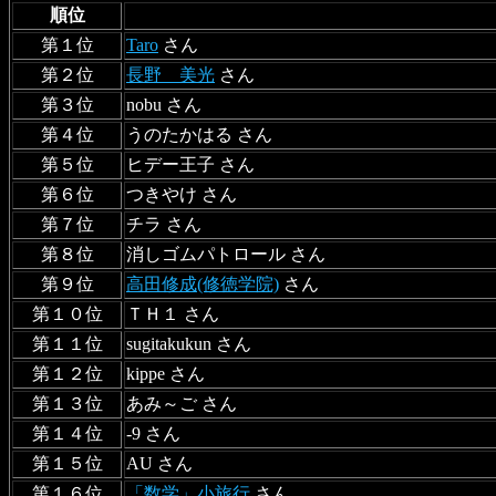
順位
第１位
Taro
さん
第２位
長野 美光
さん
第３位
nobu さん
第４位
うのたかはる さん
第５位
ヒデー王子 さん
第６位
つきやけ さん
第７位
チラ さん
第８位
消しゴムパトロール さん
第９位
高田修成(修徳学院)
さん
第１０位
ＴＨ１ さん
第１１位
sugitakukun さん
第１２位
kippe さん
第１３位
あみ～ご さん
第１４位
-9 さん
第１５位
AU さん
第１６位
「数学」小旅行
さん