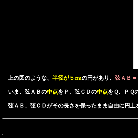
上の図のような、
半径が５cm
の円があり、
弦ＡＢ＝
いま、弦ＡＢの
中点
をＰ、弦ＣＤの
中点
をＱ、ＰＱ
弦ＡＢ、弦ＣＤがその長さを保ったまま自由に円上