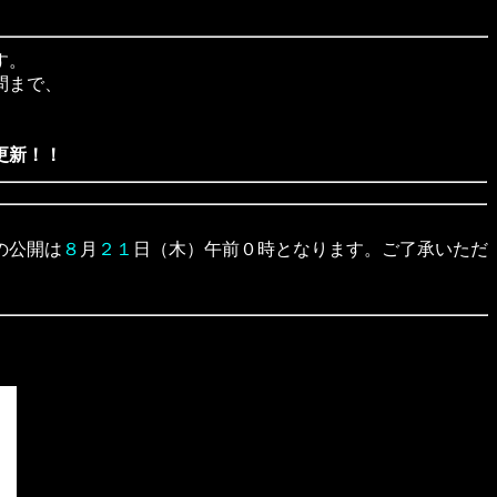
す。
問まで、
更新！！
の公開は
８
月
２１
日（木）午前０時となります。ご了承いただ