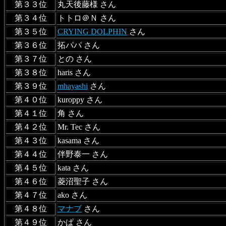
第３３位
丸天後藤様 さん
第３４位
トトロ＠Ｎ さん
第３５位
CRYING DOLPHIN
さん
第３６位
拓パパ さん
第３７位
との さん
第３８位
haris さん
第３９位
mhayashi
さん
第４０位
kuroppy さん
第４１位
角 さん
第４２位
Mr. Tec さん
第４３位
kasama さん
第４４位
伴野泰一 さん
第４５位
kata さん
第４６位
菱沼聖子 さん
第４７位
ako さん
第４８位
マナブ
さん
第４９位
かぱ さん