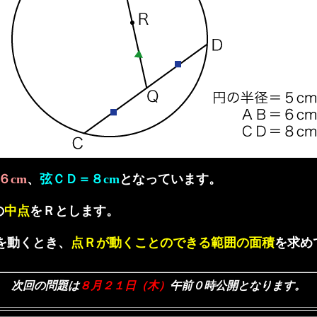
６cm
、
弦ＣＤ＝８cm
となっています。
の
中点
をＲとします。
を動くとき、
点Ｒが動くことのできる範囲の面積
を求め
次回の問題は
８月２１日（木）
午前０時公開となります。