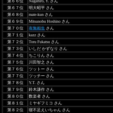
第６６位
Nagahiro, Y. さん
第６７位
明大昭平 さん
第６８位
mate-kun さん
第６９位
Mitsunobu Hoshino さん
第７０位
有無相生
さん
第７１位
kazz さん
第７２位
Toru Fukatsu さん
第７３位
いしだ かずなり さん
第７４位
ちこりん さん
第７５位
川田智之 さん
第７６位
ツットー さん
第７７位
ツッチー さん
第７８位
Y.T. さん
第７９位
鈴木謙作 さん
第８０位
数楽者 さん
第８１位
ミヤギフミコ さん
第８２位
寝不足えいちゃん さん