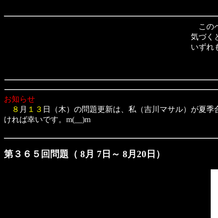
このペ
気づく
いずれ
お知らせ
８
月
１３
日（木）の問題更新は、私（吉川マサル）が夏季
ければ幸いです。m(__)m
第３６５回問題（ 8月 7日～ 8月20日）