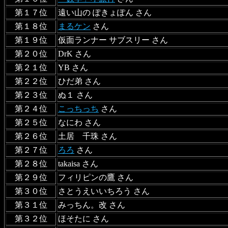
第１７位
遠い山の ぽきょぽん さん
第１８位
まるケン
さん
第１９位
仮面ランナー サブスリー さん
第２０位
DrK さん
第２１位
YB さん
第２２位
ひだ弟 さん
第２３位
ぬ１ さん
第２４位
こっちっち
さん
第２５位
なにわ さん
第２６位
土居 千珠 さん
第２７位
ろろ
さん
第２８位
takaisa さん
第２９位
フィリピンの鷹 さん
第３０位
さとうえいいちろう さん
第３１位
みっちん。改 さん
第３２位
ほそたに さん