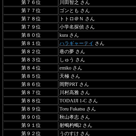
第７６位
川田智之 さん
第７７位
ゴンとも さん
第７８位
トトロ＠Ｎ さん
第７９位
小学名探偵 さん
第８０位
kura さん
第８１位
ハラギャーテイ
さん
第８２位
巷の夢 さん
第８３位
しゅう さん
第８４位
emiko さん
第８５位
天極 さん
第８６位
岡野PRT さん
第８７位
川村高雅 さん
第８８位
TODAIJI 1-C さん
第８９位
Toru Fukatsu さん
第９０位
秋山孝志 さん
第９１位
射鴫杓鴫2 さん
第９２位
うのすけ さん