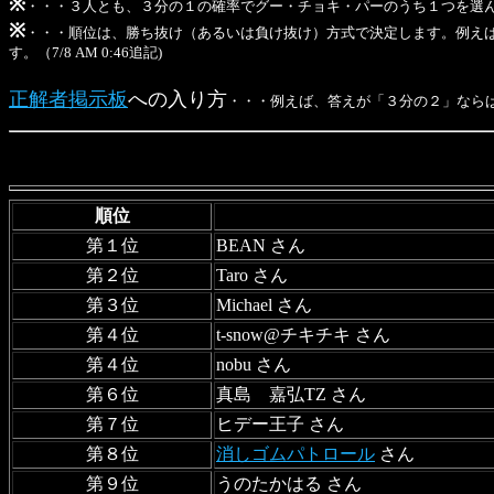
※
・・・３人とも、３分の１の確率でグー・チョキ・パーのうち１つを選
※
・・・順位は、勝ち抜け（あるいは負け抜け）方式で決定します。例え
す。（7/8 AM 0:46追記)
正解者掲示板
への入り方
・・・例えば、答えが「３分の２」ならば
順位
第１位
BEAN さん
第２位
Taro さん
第３位
Michael さん
第４位
t-snow@チキチキ さん
第４位
nobu さん
第６位
真島 嘉弘TZ さん
第７位
ヒデー王子 さん
第８位
消しゴムパトロール
さん
第９位
うのたかはる さん