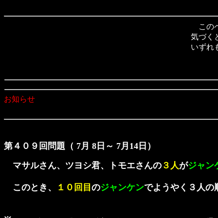
このペ
気づく
いずれ
お知らせ
第４０９回問題（ 7月 8日～ 7月14日）
マサルさん、ツヨシ君、トモエさんの
３人
が
ジャン
このとき、
１０回目
の
ジャンケン
でようやく３人の