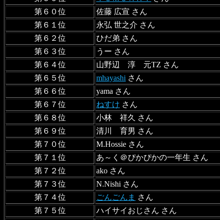
第６０位
佐藤 広宣 さん
第６１位
永弘 世之介 さん
第６２位
ひだ弟 さん
第６３位
うー さん
第６４位
山野辺 淳 元TZ さん
第６５位
mhayashi
さん
第６６位
yama さん
第６７位
ねすけ
さん
第６８位
小林 祥久 さん
第６９位
清川 育男 さん
第７０位
M.Hossie さん
第７１位
あ～く＠ぴかぴかの一年生 さん
第７２位
ako さん
第７３位
N.Nishi さん
第７４位
ごんごんま
さん
第７５位
ハイサイおじさん さん