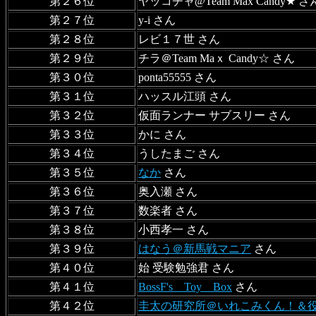
第２６位
ヤッコチャ@Team Max Candy★ さ
第２７位
y-i さん
第２８位
レビ１７世 さん
第２９位
チラ＠Team Maｘ Candy☆ さん
第３０位
ponta55555 さん
第３１位
ハッスル江頭 さん
第３２位
仮面ランナー サブスリー さん
第３３位
かに さん
第３４位
うしたまご さん
第３５位
なか
さん
第３６位
奥入瀬 さん
第３７位
数楽者 さん
第３８位
小西孝一 さん
第３９位
はなう＠新馬戦マニア
さん
第４０位
始 受験勉強君 さん
第４１位
BossF's Toy Box
さん
第４２位
圭太の研究所＠いれこみくん！＆役