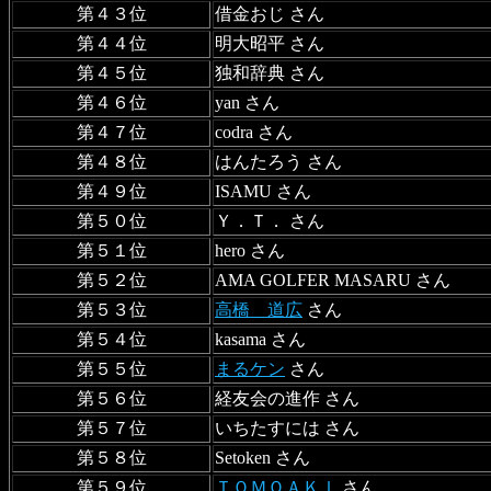
第４３位
借金おじ さん
第４４位
明大昭平 さん
第４５位
独和辞典 さん
第４６位
yan さん
第４７位
codra さん
第４８位
はんたろう さん
第４９位
ISAMU さん
第５０位
Ｙ．Ｔ． さん
第５１位
hero さん
第５２位
AMA GOLFER MASARU さん
第５３位
高橋 道広
さん
第５４位
kasama さん
第５５位
まるケン
さん
第５６位
経友会の進作 さん
第５７位
いちたすには さん
第５８位
Setoken さん
第５９位
ＴＯＭＯＡＫＩ
さん