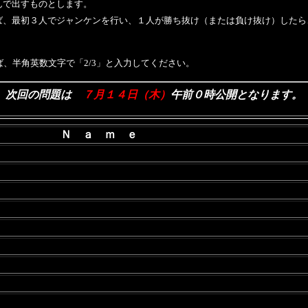
んで出すものとします。
ば、最初３人でジャンケンを行い、１人が勝ち抜け（または負け抜け）したら
、半角英数文字で「2/3」と入力してください。
次回の問題は
７月１４日（木）
午前０時公開となります。
Ｎ ａ ｍ ｅ