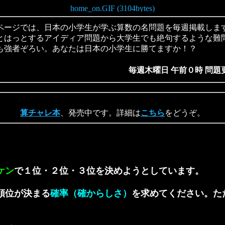
ージでは、日本の小学生が学ぶ算数の名問題を毎週掲載しま
とはっとするアイディア問題から大学生でも絶句するような難
も強者ぞろい。あなたは日本の小学生に勝てますか！？
毎週木曜日 午前０時 問題
算チャレ本
、発売中です。詳細は
こちら
をどうぞ。
ケン
で１位・２位・３位を決めようとしています。
順位が決まる
確率（確からしさ）
を求めてください。た