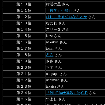
第１０位
紺碧の星 さん
第１１位
「数学」小旅行
さん
第１２位
ひ辻。＠メジロなんとか
さん
第１３位
なにわ さん
第１４位
スリー３ さん
第１５位
kazz さん
第１６位
nakakun さん
第１７位
tomh さん
第１８位
ろろ
さん
第１９位
ささ さん
第２０位
ちず さん
第２１位
naopapa さん
第２２位
uchinyan さん
第２３位
takaisa さん
第２４位
『PikaPika★算数』byC-D
さん
第２５位
つよし さん