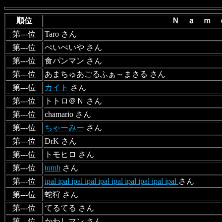
順位
Ｎ ａ ｍ
第---位
Taro さん
第---位
ぺいぺいや さん
第---位
食パンマン さん
第---位
あまちゅあごるふぁ～まさる さん
第---位
カイト
さん
第---位
トトロ＠Ｎ さん
第---位
chamario さん
第---位
ちゃーみー
さん
第---位
DrK さん
第---位
トモヒロ さん
第---位
tomh
さん
第---位
ipal ipal ipal ipal ipal ipal ipal ipal ipal ipal
さん
第---位
蛇狩 さん
第---位
てるてる さん
第---位
かわしマン さん