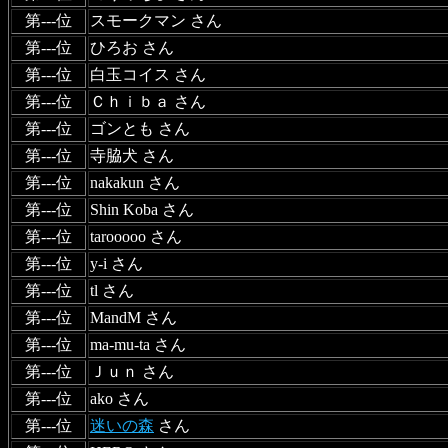
第---位
スモークマン さん
第---位
ひろお さん
第---位
白玉コイス さん
第---位
Ｃｈｉｂａ さん
第---位
ゴンとも さん
第---位
寺脇犬 さん
第---位
nakakun さん
第---位
Shin Koba さん
第---位
tarooooo さん
第---位
y-i さん
第---位
tl さん
第---位
MandM さん
第---位
ma-mu-ta さん
第---位
Ｊｕｎ さん
第---位
ako さん
第---位
迷いの森
さん