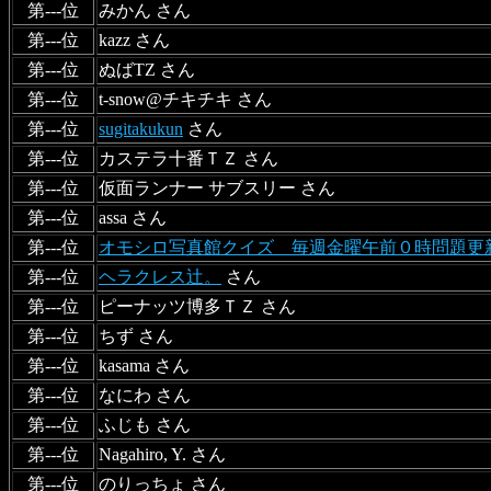
第---位
みかん さん
第---位
kazz さん
第---位
ぬばTZ さん
第---位
t-snow@チキチキ さん
第---位
sugitakukun
さん
第---位
カステラ十番ＴＺ さん
第---位
仮面ランナー サブスリー さん
第---位
assa さん
第---位
オモシロ写真館クイズ 毎週金曜午前０時問題更
第---位
ヘラクレス辻。
さん
第---位
ピーナッツ博多ＴＺ さん
第---位
ちず さん
第---位
kasama さん
第---位
なにわ さん
第---位
ふじも さん
第---位
Nagahiro, Y. さん
第---位
のりっちょ さん