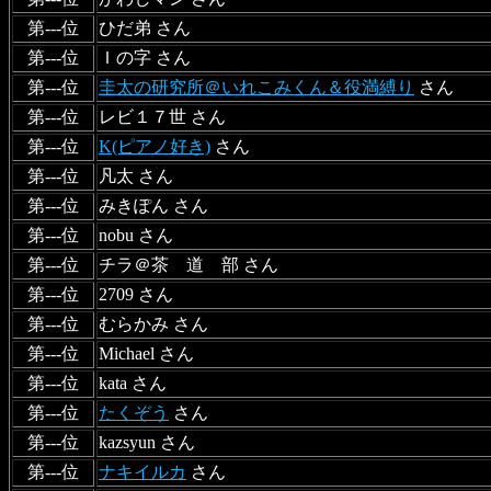
第---位
ひだ弟 さん
第---位
Ｉの字 さん
第---位
圭太の研究所＠いれこみくん＆役満縛り
さん
第---位
レビ１７世 さん
第---位
K(ピアノ好き)
さん
第---位
凡太 さん
第---位
みきぽん さん
第---位
nobu さん
第---位
チラ＠茶 道 部 さん
第---位
2709 さん
第---位
むらかみ さん
第---位
Michael さん
第---位
kata さん
第---位
たくぞう
さん
第---位
kazsyun さん
第---位
ナキイルカ
さん