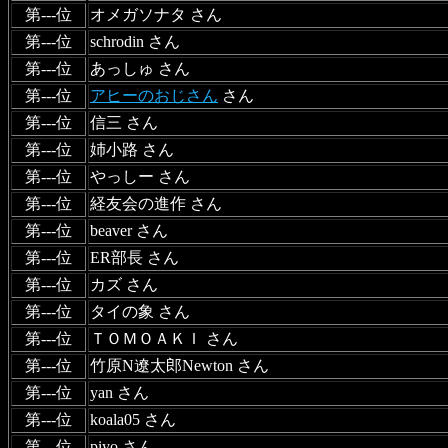
第---位
オメガソナタ さん
第---位
schrodin さん
第---位
あっしゅ さん
第---位
アヒーのおじさん
さん
第---位
信三 さん
第---位
姉小路 さん
第---位
やっしー さん
第---位
経友会の進作 さん
第---位
beaver さん
第---位
ER部長 さん
第---位
カズ さん
第---位
タイの象 さん
第---位
ＴＯＭＯＡＫＩ さん
第---位
竹原N遼太郎Newton さん
第---位
yan さん
第---位
koala05 さん
第---位
piyo さん