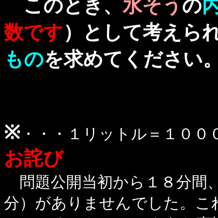
このとき、
水そう
の
数です
）として考えら
もの
を求めてください
※
・・・１リットル＝１０００
お詫び
問題公開当初から１８分間
分）がありませんでした。こ