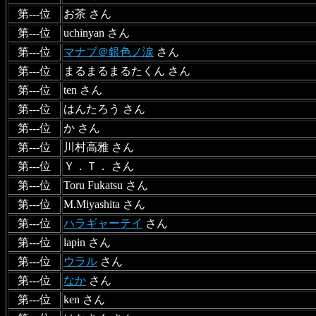
第---位
お茶 さん
第---位
uchinyan さん
第---位
マナブ＠銀色ノ涙
さん
第---位
まるまるまるたくん さん
第---位
ten さん
第---位
はんたろう さん
第---位
か さん
第---位
川村高雅 さん
第---位
Ｙ．Ｔ． さん
第---位
Toru Fukatsu さん
第---位
M.Miyashita さん
第---位
ハラギャーテイ
さん
第---位
lapin さん
第---位
ウラル
さん
第---位
なか
さん
第---位
ken さん