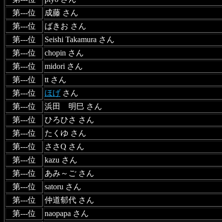
第---位
成藤 さん
第---位
ばきお さん
第---位
Seishi Takamura さん
第---位
chopin さん
第---位
midori さん
第---位
tt さん
第---位
ほげ
さん
第---位
浜田 明巳 さん
第---位
ひろひさ さん
第---位
たくゆ さん
第---位
ささQ さん
第---位
kazu さん
第---位
あみ～ご さん
第---位
satoru さん
第---位
仲道郁代 さん
第---位
naopapa さん