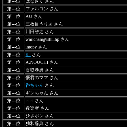
第---位
はなさく さん
第---位
ファルコン さん
第---位
AU さん
第---位
三枚目うり坊 さん
第---位
川田智之 さん
第---位
warichan@ishii.hp さん
第---位
imopy さん
第---位
KJ
さん
第---位
A.NOUCHI さん
第---位
香取巻男 さん
第---位
優君のママ さん
第---位
呑ちゃん
さん
第---位
ギンちゃん さん
第---位
isiisi さん
第---位
数楽者 さん
第---位
ひさポン さん
第---位
独和辞典 さん