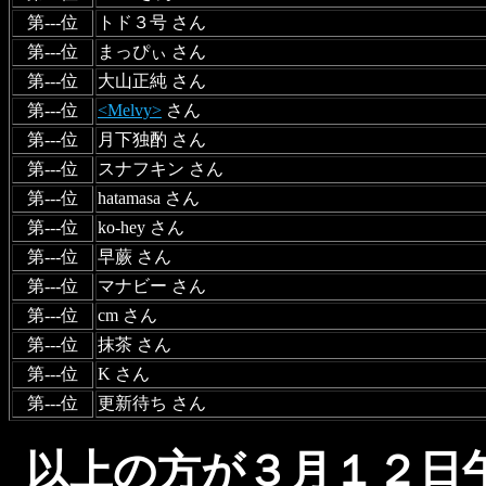
第---位
トド３号 さん
第---位
まっぴぃ さん
第---位
大山正純 さん
第---位
<Melvy>
さん
第---位
月下独酌 さん
第---位
スナフキン さん
第---位
hatamasa さん
第---位
ko-hey さん
第---位
早蕨 さん
第---位
マナビー さん
第---位
cm さん
第---位
抹茶 さん
第---位
K さん
第---位
更新待ち さん
以上の方が３月１２日午