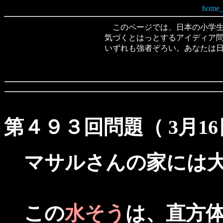
このページでは、日本の小学生
気づくとはっとするアイディア
いずれも強者ぞろい。あなたは
第４９３回問題（ 3月16
マサルさんの家には
この
水そう
は、直方