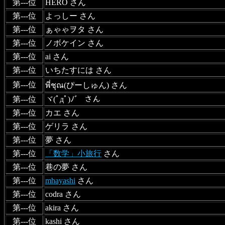
第---位
HERO さん
第---位
よっしー さん
第---位
ぁゃゃヲタ さん
第---位
ノボケイン さん
第---位
ai さん
第---位
いちたすには さん
第---位
พี่ชุณ(ぴーしゅん) さん
第---位
ヾ(ﾟдﾟ)ﾉ゛ さん
第---位
カエ さん
第---位
ゲリラ さん
第---位
夢 さん
第---位
「数学」小旅行
さん
第---位
巷の夢 さん
第---位
mhayashi
さん
第---位
codra さん
第---位
akira さん
第---位
kashi さん