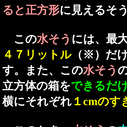
ると正方形
に見えるそ
この
水そう
には、最
４７リットル
（※）だ
す。また、この
水そう
立方体の箱を
できるだ
横にそれぞれ
１cmのす