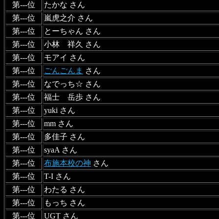
第---位
たかな さん
第---位
嵐虎之介 さん
第---位
とーちゃん さん
第---位
小林 祥久 さん
第---位
モアイ さん
第---位
ごんごんま
さん
第---位
なでっち☆ さん
第---位
福士 岳歩 さん
第---位
yuki さん
第---位
mm さん
第---位
多佳子 さん
第---位
syaA さん
第---位
布施本校の神
さん
第---位
T-I さん
第---位
わたる さん
第---位
もっち さん
第---位
UGT さん