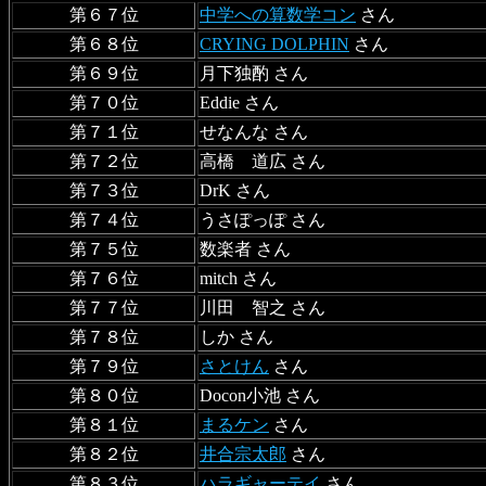
第６７位
中学への算数学コン
さん
第６８位
CRYING DOLPHIN
さん
第６９位
月下独酌 さん
第７０位
Eddie さん
第７１位
せなんな さん
第７２位
高橋 道広 さん
第７３位
DrK さん
第７４位
うさぽっぽ さん
第７５位
数楽者 さん
第７６位
mitch さん
第７７位
川田 智之 さん
第７８位
しか さん
第７９位
さとけん
さん
第８０位
Docon小池 さん
第８１位
まるケン
さん
第８２位
井合宗太郎
さん
第８３位
ハラギャーテイ
さん