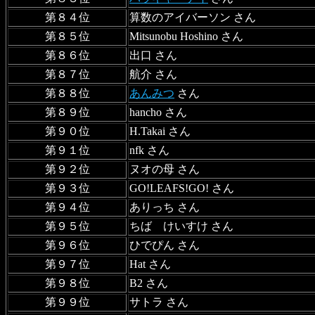
第８４位
算数のアイバーソン さん
第８５位
Mitsunobu Hoshino さん
第８６位
出口 さん
第８７位
航介 さん
第８８位
あんみつ
さん
第８９位
hancho さん
第９０位
H.Takai さん
第９１位
nfk さん
第９２位
ヌオの母 さん
第９３位
GO!LEAFS!GO! さん
第９４位
ありっち さん
第９５位
ちば けいすけ さん
第９６位
ひでぴん さん
第９７位
Hat さん
第９８位
B2 さん
第９９位
サトラ さん