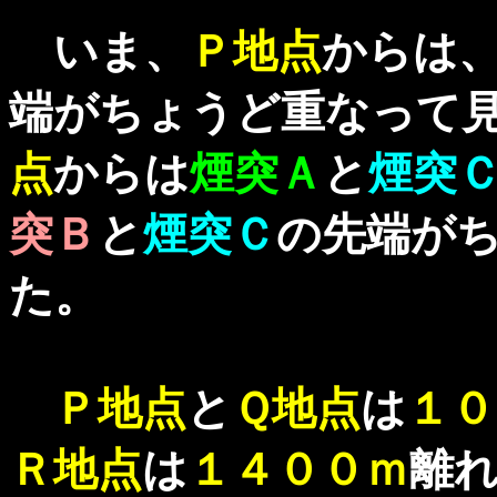
いま、
Ｐ地点
からは
端がちょうど重なって
点
からは
煙突Ａ
と
煙突
突Ｂ
と
煙突Ｃ
の先端が
た。
Ｐ地点
と
Ｑ地点
は
１０
Ｒ地点
は
１４００ｍ
離