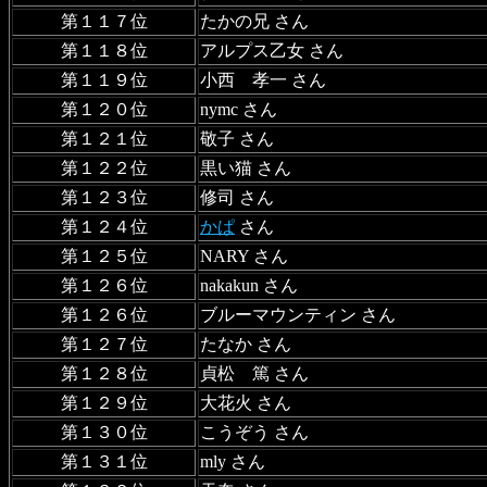
第１１７位
たかの兄 さん
第１１８位
アルプス乙女 さん
第１１９位
小西 孝一 さん
第１２０位
nymc さん
第１２１位
敬子 さん
第１２２位
黒い猫 さん
第１２３位
修司 さん
第１２４位
かぱ
さん
第１２５位
NARY さん
第１２６位
nakakun さん
第１２６位
ブルーマウンティン さん
第１２７位
たなか さん
第１２８位
貞松 篤 さん
第１２９位
大花火 さん
第１３０位
こうぞう さん
第１３１位
mly さん