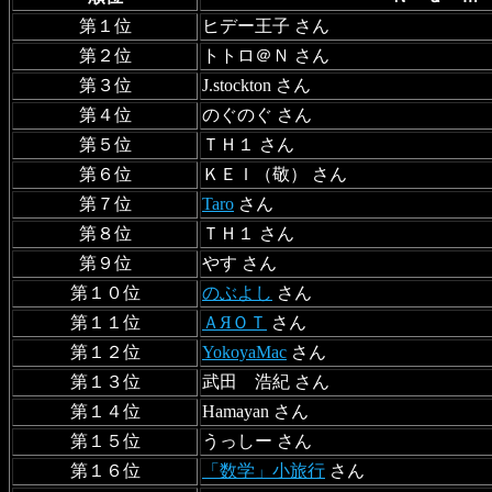
第１位
ヒデー王子 さん
第２位
トトロ＠Ｎ さん
第３位
J.stockton さん
第４位
のぐのぐ さん
第５位
ＴＨ１ さん
第６位
ＫＥＩ（敬） さん
第７位
Taro
さん
第８位
ＴＨ１ さん
第９位
やす さん
第１０位
のぶよし
さん
第１１位
ＡЯＯＴ
さん
第１２位
YokoyaMac
さん
第１３位
武田 浩紀 さん
第１４位
Hamayan さん
第１５位
うっしー さん
第１６位
「数学」小旅行
さん