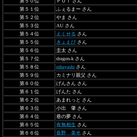
第５０位
ＰＯＩ さん
第５１位
ふぇるまー さん
第５２位
やま さん
第５３位
AU さん
第５４位
えくせる
さん
第５５位
きょえぴ
さん
第５６位
圭太 さん
第５７位
dragon-k さん
第５８位
mhayashi
さん
第５９位
カミナリ親父 さん
第６０位
げんさん さん
第６１位
げんた さん
第６２位
あまれっと さん
第６３位
小出 肇 さん
第６４位
巷の夢 さん
第６５位
有無相生
さん
第６６位
長野 美光
さん