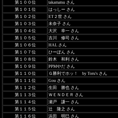
第１００位
takamatsu さん
第１０１位
はっしー さん
第１０２位
ET２世 さん
第１０３位
未奈子 さん
第１０４位
大沢 幸一 さん
第１０５位
吉川 修司 さん
第１０６位
HAL さん
第１０７位
ひーぽん さん
第１０８位
鈴木 和利 さん
第１０９位
PPMやだ さん
第１１０位
Ｇ勝利でホッ！ by Toru's さん
第１１１位
Gou さん
第１１２位
生田 勝也 さん
第１１３位
ＷＥＮＤＥＲ さん
第１１４位
瀬戸 謙一 さん
第１１５位
辻 隆之 さん
第１１６位
浜田 明巳 さん