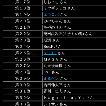
第１７位
しおっち さん
第１８位
ミヤギフミコ さん
第１９位
エウロパ
さん
第２０位
みのちゃん さん
第２１位
あやのりん さん
第２２位
萬田銀次郎(ミナミの鬼) さん
第２３位
成瀬 さん
第２４位
BossF さん
第２５位
ASUTO
さん
第２６位
ＭＡＳＡ さん
第２７位
丸天後藤様 さん
第２８位
S&S さん
第２９位
まるケン
さん
第３０位
吉田伸太郎 さん
第３１位
香川 仁志 さん
第３２位
Ｎａｇａｈｉｒｏ，Ｙ． さん
第３３位
シイサン さん