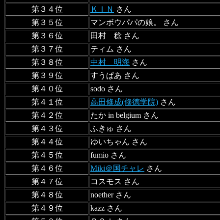
第３４位
ＫＩＮ
さん
第３５位
マンボウパパの娘。 さん
第３６位
田村 稔 さん
第３７位
ティム さん
第３８位
中村 明海
さん
第３９位
すうぱあ さん
第４０位
sodo さん
第４１位
高田修成(修徳学院)
さん
第４２位
たか in belgium さん
第４３位
ふきゅ さん
第４４位
ゆいちゃん さん
第４５位
fumio さん
第４６位
Miki＠国チャレ
さん
第４７位
コスモス さん
第４８位
noether さん
第４９位
kazz さん