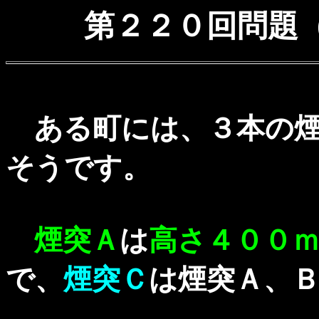
第２２０回問題（ 
ある町には、３本の
そうです。
煙突Ａ
は
高さ４００
で、
煙突Ｃ
は煙突Ａ、