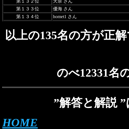
第１３２位
天奈 さん
第１３３位
優海 さん
第１３４位
homet1 さん
以上の135名の方が正
のべ12331
”解答と解説 ”
HOME