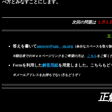
べ方とみなすことにします。
次回の問題は
１月１
エ
答えを書いて
answer@san su.org
（余分なスペースを取り除
※順位表でのＷｅｂページリンクをご希望の方は、
こちら
をご覧く
Formを利用した
解答用紙
を用意しました。こちらもど
※メールアドレスをお持ちでない方もどうぞ！
正