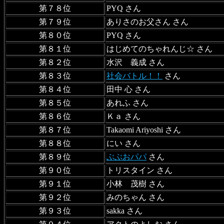
第７８位
PYQ さん
第７９位
ありさのお父さん さん
第８０位
PYQ さん
第８１位
はじめてのちゃれんじ☆ さん
第８２位
水沢 義成 さん
第８３位
社会バトル！！
さん
第８４位
田中 心 さん
第８５位
あれふ さん
第８６位
Ｋａ さん
第８７位
Takaomi Ariyoshi さん
第８８位
にい さん
第８９位
ぶぶおパパ
さん
第９０位
トリスタイン さん
第９１位
小林 茂樹 さん
第９２位
みのちゃん さん
第９３位
sakka さん