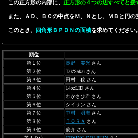
この正方形の内部に、
正方形の４つの辺すべてと接
また、ＡＤ、ＢＣの中点をＭ、Ｎとし、ＭＢと円の
このとき、
四角形ＢＰＯＮの面積
を求めてください
順位
第１位
長野 美光
さん
第２位
Tak'Sakai さん
第３位
田村 稔 さん
第４位
14ozLID さん
第５位
わかさひ君 さん
第６位
シイサン さん
第７位
中村 明海
さん
第８位
ＴＯＲＡ
さん
第９位
俊介 さん
第１０位
CRYING DOLPHIN
さん