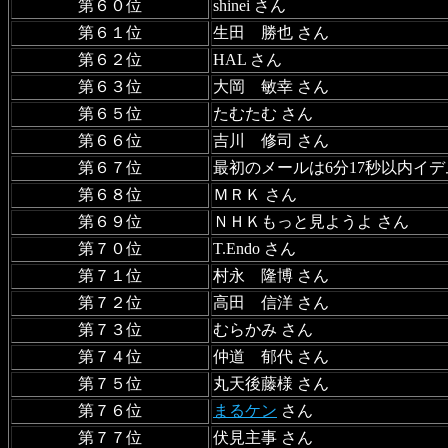
第６０位
shinei さん
第６１位
生田 勝也 さん
第６２位
HAL さん
第６３位
大岡 敏幸 さん
第６５位
たむたむ さん
第６６位
吉川 修司 さん
第６７位
最初のメールは6分17秒以内イデ
第６８位
ＭＲＫ さん
第６９位
ＮＨＫもっと見ようよ さん
第７０位
T.Endo さん
第７１位
村永 隆博 さん
第７２位
高田 信洋 さん
第７３位
むらかみ さん
第７４位
仲道 郁代 さん
第７５位
丸天後藤様 さん
第７６位
まるケン
さん
第７７位
伏見主事 さん