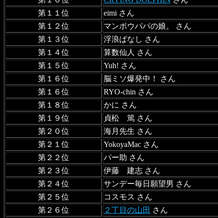
第１１位
eimi さん
第１２位
マンボウパパの娘。 さん
第１３位
浮浪ぱなし さん
第１４位
算数仙人 さん
第１５位
Yuh! さん
第１６位
脳ミソ爆発中！ さん
第１６位
RYO-chin さん
第１８位
かに さん
第１９位
貞松 篤 さん
第２０位
海月先生 さん
第２１位
YokoyaMac さん
第２２位
パー助 さん
第２３位
伊藤 建志 さん
第２４位
サンデー毎日願望男 さん
第２５位
コスモス さん
第２６位
２丁目の山田
さん