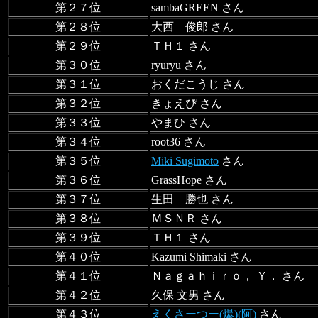
第２７位
sambaGREEN さん
第２８位
大西 俊郎 さん
第２９位
ＴＨ１ さん
第３０位
ryuryu さん
第３１位
おくだこうじ さん
第３２位
きょえぴ さん
第３３位
やまひ さん
第３４位
root36 さん
第３５位
Miki Sugimoto
さん
第３６位
GrassHope さん
第３７位
生田 勝也 さん
第３８位
ＭＳＮＲ さん
第３９位
ＴＨ１ さん
第４０位
Kazumi Shimaki さん
第４１位
Ｎａｇａｈｉｒｏ， Ｙ． さん
第４２位
久保 文男 さん
第４３位
えくさーつー(爆)(阿)
さん