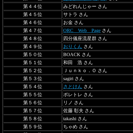
第４４位
みどれんじゃー さん
第４５位
サトラ さん
第４６位
お金 さん
第４７位
ORC Web Page
さん
第４８位
四分儀座流星群 さん
第４９位
おりくん
さん
第５０位
BOACK さん
第５１位
和田 浩 さん
第５２位
Ｊｕｎｋｏ．Ｏ さん
第５３位
sagiri さん
第５４位
さとけん
さん
第５５位
ポレトレ さん
第５６位
リノ さん
第５７位
佐藤 彰夫 さん
第５８位
takashi さん
第５９位
ちゃめ さん