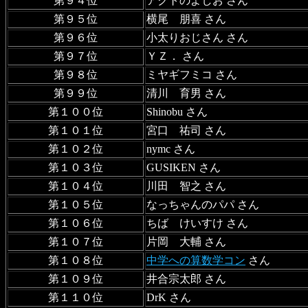
第９４位
アクトのよしお さん
第９５位
横尾 朋喜 さん
第９６位
小太りおじさん さん
第９７位
ＹＺ． さん
第９８位
ミヤギフミコ さん
第９９位
清川 育男 さん
第１００位
Shinobu さん
第１０１位
宮口 祐司 さん
第１０２位
nymc さん
第１０３位
GUSIKEN さん
第１０４位
川田 智之 さん
第１０５位
なっちゃんのパパ さん
第１０６位
ちば けいすけ さん
第１０７位
片岡 大輔 さん
第１０８位
中学への算数学コン
さん
第１０９位
井合宗太郎 さん
第１１０位
DrK さん