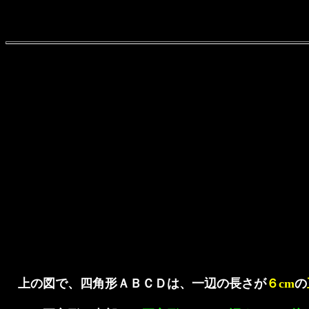
上の図で、四角形ＡＢＣＤは、一辺の長さが
６cm
の