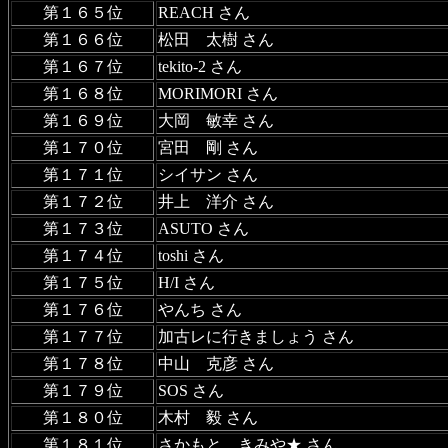
第１６５位
REACH さん
第１６６位
松田 太樹 さん
第１６７位
tekito-2 さん
第１６８位
MORIMORI さん
第１６９位
大岡 敏幸 さん
第１７０位
宮田 剛 さん
第１７１位
シイサン さん
第１７２位
井上 洋介 さん
第１７３位
ASUTO さん
第１７４位
toshi さん
第１７５位
H/I さん
第１７６位
やんち さん
第１７７位
加古レに行きましょう さん
第１７８位
中山 克彦 さん
第１７９位
SOS さん
第１８０位
木村 毅 さん
第１８１位
さかもと きみや★ さん