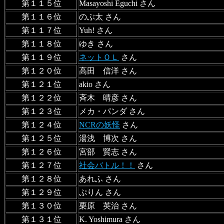
第１１５位
Masayoshi Eguchi さん
第１１６位
のぶ太 さん
第１１７位
Yuh! さん
第１１８位
ゆき さん
第１１９位
ネットＯＬ
さん
第１２０位
高田 信洋 さん
第１２１位
akio さん
第１２２位
斉木 晴彦 さん
第１２３位
メカ・パンダ さん
第１２４位
NCRの妖怪
さん
第１２５位
湯浅 博次 さん
第１２６位
宮部 賢志 さん
第１２７位
社会バトル！！
さん
第１２８位
あれふ さん
第１２９位
ぷりん さん
第１３０位
栗原 英治 さん
第１３１位
K. Yoshimura さん