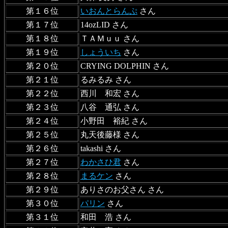
第１６位
いおんとらんぷ
さん
第１７位
14ozLID さん
第１８位
ＴＡＭｕｕ さん
第１９位
しょういち
さん
第２０位
CRYING DOLPHIN さん
第２１位
るみるみ さん
第２２位
西川 和宏 さん
第２３位
八谷 通弘 さん
第２４位
小野田 裕紀 さん
第２５位
丸天後藤様 さん
第２６位
takashi さん
第２７位
わかさひ君
さん
第２８位
まるケン
さん
第２９位
ありさのお父さん さん
第３０位
パリン
さん
第３１位
和田 浩 さん