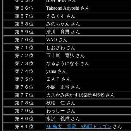
第６５位
山村 克信 さん
第６６位
Takaomi Ariyoshi さん
第６７位
えるくす さん
第６８位
みのちゃん さん
第６９位
清川 育男 さん
第７０位
WAO さん
第７１位
しおざわ さん
第７２位
五十嵐 育弘 さん
第７３位
なるようになる さん
第７４位
yama さん
第７５位
ＺＡＴ さん
第７６位
小島 正弓 さん
第７７位
カスかみ@かす倶楽部#4649 さん
第７８位
秋松 仁 さん
第７９位
わっしー さん
第８０位
水沢 義成 さん
第８１位
Mr.鳥大 電電 S和田ドラゴン
さん