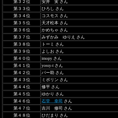
第３２位
安井 実 さん
第３３位
ひろし さん
第３４位
コスモス さん
第３５位
天才松本 さん
第３６位
かめちゃ さん
第３７位
みずかみ ゆりえ さん
第３８位
トーミ さん
第３９位
よしお さん
第４０位
imopy さん
第４１位
yossy-t さん
第４２位
パー助 さん
第４３位
ミポリン さん
第４４位
修平 さん
第４５位
ゆかり さん
第４６位
石堂 幸司
さん
第４７位
吉川 修司 さん
第４８位
ひだまり さん