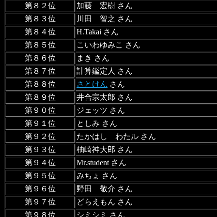
第８２位
加藤 宏樹 さん
第８３位
川田 智之 さん
第８４位
H.Takai さん
第８５位
こいわゆみこ さん
第８６位
まき さん
第８７位
計算鑑定人 さん
第８８位
さとけん
さん
第８９位
井合宗太郎 さん
第９０位
ジェッツ さん
第９１位
としみ さん
第９２位
たかはし わたル さん
第９３位
柚崎神大郎 さん
第９４位
Mr.student さん
第９５位
みちょ さん
第９６位
野田 敬介 さん
第９７位
どらえもん さん
第９８位
シミシミ さん