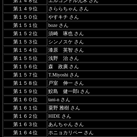
第１４８位
エルコンドル元木 さん
第１４９位
さららちゃん さん
第１５０位
やすキチ さん
第１５１位
boze さん
第１５２位
須崎 琢也 さん
第１５３位
シンノスケ さん
第１５４位
漆原 英智 さん
第１５５位
浅野 治 さん
第１５６位
森 政廣 さん
第１５７位
T.Miyoshi さん
第１５８位
戸室 伸一 さん
第１５９位
鮫島 健一郎i さん
第１６０位
tani-n さん
第１６１位
粟野 雅樹 さん
第１６２位
HIDE さん
第１６３位
あんちゃん さん
第１６４位
ホニョカリペー さん