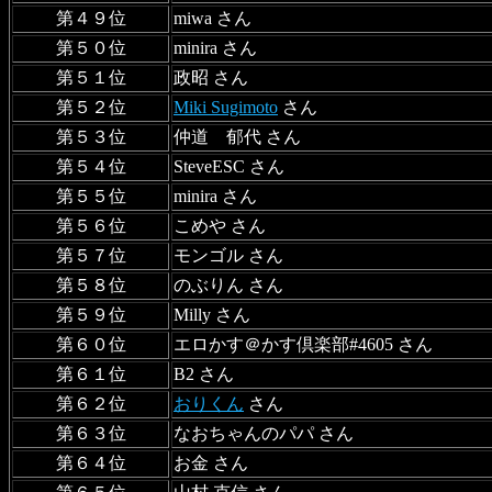
第４９位
miwa さん
第５０位
minira さん
第５１位
政昭 さん
第５２位
Miki Sugimoto
さん
第５３位
仲道 郁代 さん
第５４位
SteveESC さん
第５５位
minira さん
第５６位
こめや さん
第５７位
モンゴル さん
第５８位
のぶりん さん
第５９位
Milly さん
第６０位
エロかす＠かす倶楽部#4605 さん
第６１位
B2 さん
第６２位
おりくん
さん
第６３位
なおちゃんのパパ さん
第６４位
お金 さん