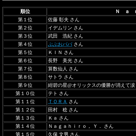
順位
Ｎ ａ 
第１位
佐藤 彰夫 さん
第２位
イデムリン さん
第３位
武田 浩紀 さん
第４位
ぶぶおパパ
さん
第５位
ＫＩＮ さん
第６位
長野 美光 さん
第７位
算数仙人 さん
第８位
サトラ さん
第９位
紺碧の星@オリックスの優勝が消えて涙
第１０位
テト さん
第１１位
ＴＯＲＡ
さん
第１２位
田村 稔 さん
第１３位
Ｋａ さん
第１４位
Ｎａｇａｈｉｒｏ， Ｙ． さん
第１５位
久保 文男 さん