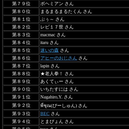
第７９位
ボヘミアン さん
第８０位
まるまるまるたくん さん
第８１位
ぶぅ～ さん
第８２位
レビ１７世 さん
第８３位
macmac さん
第８４位
itaru さん
第８５位
迷いの森
さん
第８６位
アヒーのおじさん
さん
第８７位
lapin さん
第８８位
★老人拳！ さん
第８９位
あくてぃー さん
第９０位
いちたすには さん
第９１位
Nagahiro,Y. さん
第９２位
พี่ชุณ(ぴーしゅん) さん
第９３位
BEC
さん
第９４位
とまぴょん さん