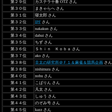
第２９位
カステラ十番 OTZ さん
第３０位
まきゃらへ さん
第３１位
寝太郎 さん
第３２位
IPF
さん
第３３位
nakakun さん
第３４位
dahui さん
第３５位
ちず さん
第３６位
Ｓｈｉｎ Ｋｏｂａ さん
第３７位
ako さん
第３８位
圭太の研究所＠Ｆ１＆麻雀＆競馬企画
さん
第３８位
nishimura さん
第４０位
nobu さん
第４１位
こばりん さん
第４２位
凡太 さん
第４３位
しゅう さん
第４４位
のぞみ号 さん
第４５位
kazz さん