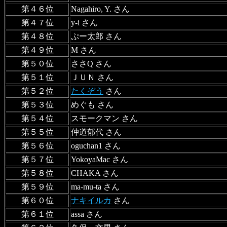
第４６位
Nagahiro, Y. さん
第４７位
y-i さん
第４８位
ぷー太郎 さん
第４９位
M さん
第５０位
ささQ さん
第５１位
ＪＵＮ さん
第５２位
たくぞう
さん
第５３位
めぐも さん
第５４位
スモークマン さん
第５５位
仲道郁代 さん
第５６位
oguchan1 さん
第５７位
YokoyaMac さん
第５８位
CHAKA さん
第５９位
ma-mu-ta さん
第６０位
ナキイルカ
さん
第６１位
assa さん