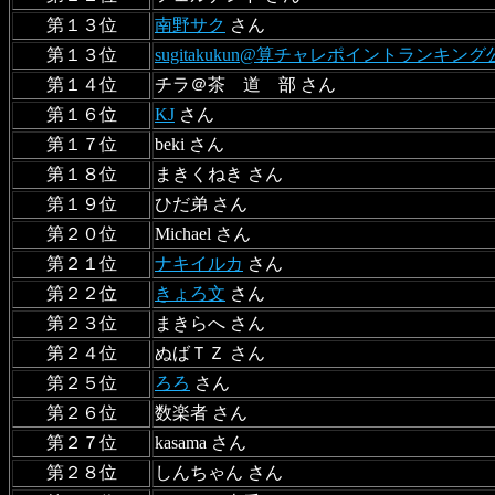
第１３位
南野サク
さん
第１３位
sugitakukun@算チャレポイントランキン
第１４位
チラ＠茶 道 部 さん
第１６位
KJ
さん
第１７位
beki さん
第１８位
まきくねき さん
第１９位
ひだ弟 さん
第２０位
Michael さん
第２１位
ナキイルカ
さん
第２２位
きょろ文
さん
第２３位
まきらへ さん
第２４位
ぬばＴＺ さん
第２５位
ろろ
さん
第２６位
数楽者 さん
第２７位
kasama さん
第２８位
しんちゃん さん