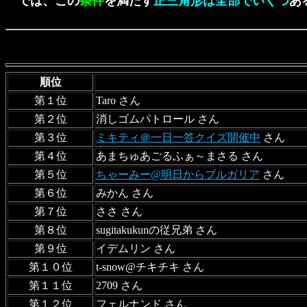
では、この
条件
を満たす
正三角形は全部でいくつ
あ
順位
第１位
Taro さん
第２位
消しゴムパトロール さん
第３位
ミキティ＠一日一答クイズ開催中
さん
第４位
あまちゅあごるふぁ～まさる さん
第５位
ちゃーみー@明日からブルガリア
さん
第６位
みかん さん
第７位
ささ さん
第８位
sugitakukunの従兄弟 さん
第９位
イデムリン さん
第１０位
t-snow@チキチキ さん
第１１位
2709 さん
第１２位
フェルナンド さん