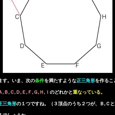
ます。いま、次の
条件
を満たすような
正三角形
を作るこ
,Ｂ,Ｃ,Ｄ,Ｅ,Ｆ,Ｇ,Ｈ,Ｉ
のどれかと
重なっている。
正三角形
の１つですね。（３頂点のうち２つが、Ｂ,Ｃ