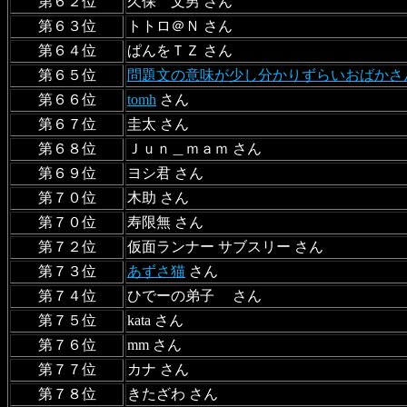
第６２位
久保 文男 さん
第６３位
トトロ＠Ｎ さん
第６４位
ぱんをＴＺ さん
第６５位
問題文の意味が少し分かりずらいおばかさ
第６６位
tomh
さん
第６７位
圭太 さん
第６８位
Ｊｕｎ＿ｍａｍ さん
第６９位
ヨシ君 さん
第７０位
木助 さん
第７０位
寿限無 さん
第７２位
仮面ランナー サブスリー さん
第７３位
あずさ猫
さん
第７４位
ひでーの弟子 さん
第７５位
kata さん
第７６位
mm さん
第７７位
カナ さん
第７８位
きたざわ さん