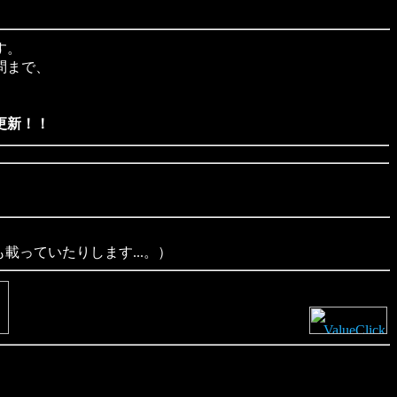
す。
問まで、
更新！！
載っていたりします...。）