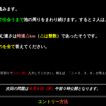
進みます。
で出会うまで
池の周りをまわり続けます。すると２人は
む速さは
時速△km
（
△は整数
）であったそうです。
のを全て
答えてください。
マ区切りで
小さい順に
入力してください。例えば、「△＝２、３、６」が答えなら
次回の問題は
８月９日（木）
午前０時公開となります。
エ
ン
ト
リ
ー
方
法