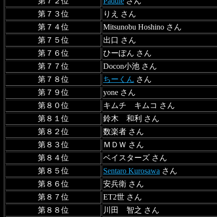
第７２位
Paddie
さん
第７３位
りえ さん
第７４位
Mitsunobu Hoshino さん
第７５位
出口 さん
第７６位
ひーぽん さん
第７７位
Docon小池 さん
第７８位
ちーくん
さん
第７９位
yone さん
第８０位
キムチ キムコ さん
第８１位
鈴木 和利 さん
第８２位
数楽者 さん
第８３位
ＭＤＷ さん
第８４位
ベイスターズ さん
第８５位
Sentaro Kurosawa
さん
第８６位
安兵衛 さん
第８７位
ET2世 さん
第８８位
川田 智之 さん