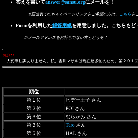
答えを書いて
answer@sansu.org
にメールを！
※順位表でのＷｅｂページリンクをご希望の方は、
こちら
を
Formを利用した
解答用紙
を用意しました。こちらもど
※メールアドレスをお持ちでない方もどうぞ！
お詫び
大変申し訳ありません。私、吉川マサルは現在超多忙のため、第２０１回
順位
第１位
ヒデー王子 さん
第２位
POI さん
第３位
むらかみ さん
第３位
Taro
さん
第５位
HAL さん