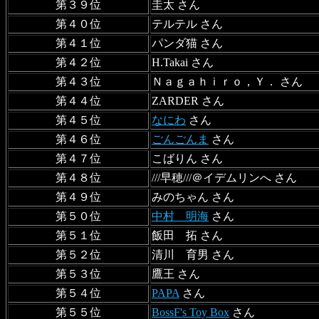
第３９位
圭太 さん
第４０位
テルテル さん
第４１位
パンダ猫 さん
第４２位
H.Takai さん
第４３位
Ｎａｇａｈｉｒｏ，Ｙ． さん
第４４位
ZARDER さん
第４５位
なにわ
さん
第４６位
ごんごんま
さん
第４７位
こばりん さん
第４８位
///早穂///＠イデムリンへ さん
第４９位
みのちゃん さん
第５０位
中村 明海
さん
第５１位
飯田 拓 さん
第５２位
清川 育男 さん
第５３位
鷹王 さん
第５４位
PAPA
さん
第５５位
BossF's Toy Box
さん