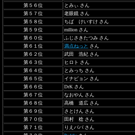
第５６位
とみぃ さん
第５７位
老眼鏡 さん
第５８位
ちば けいすけ さん
第５９位
million さん
第６０位
ふじさきたつみ さん
第６１位
満点ねっと
さん
第６２位
武田 浩紀 さん
第６３位
ヒロト さん
第６４位
とみっち さん
第６５位
イナピョン さん
第６６位
DrK さん
第６７位
なおやん さん
第６８位
高橋 道広 さん
第６９位
さとけん さん
第７０位
田村 稔 さん
第７１位
りえパパ さん