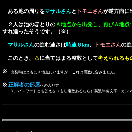
ある池の周りを
マサルさん
と
トモエさん
が逆方向に
２人は池のほとりの
Ａ地点から出発し、再びＡ地点
すれ違ったそうです。（※）
マサルさん
の進む速さは
時速６km
、
トモエさん
の進
このとき、
△
に当てはまる整数として
考えられるも
※
出発時はともにＡ地点にいますが、これは回数に含みません。
※
正解者の部屋
への入り方
ＩＤ、パスワードとも答えを（もし複数あるなら）英数半角文字・カン