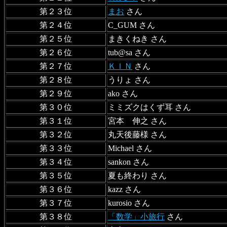
第２３位
まお
さん
第２４位
C_GUM さん
第２５位
まきくねき さん
第２６位
tub@sa さん
第２７位
ＫＩＮ
さん
第２８位
うりょ さん
第２９位
ako さん
第３０位
ミミズクはくず耳 さん
第３１位
宮本 伸之 さん
第３２位
丸天後藤様 さん
第３３位
Michael さん
第３４位
sankon さん
第３５位
夏も終わり さん
第３６位
kazz さん
第３７位
kurosio さん
第３８位
「数学」小旅行
さん