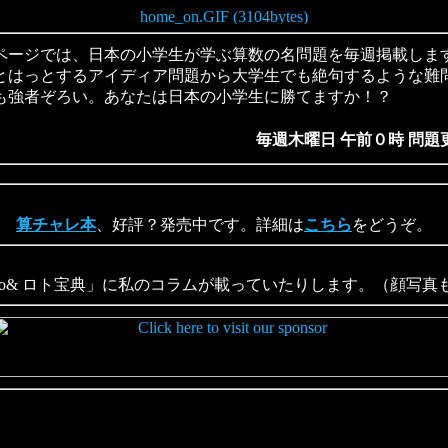
ージでは、日本の小学生が学ぶ算数の名問題を毎週掲載しま
とはっとするアイディア問題から大学生でも絶句するような難
も強者ぞろい。あなたは日本の小学生に勝てますか！？
毎週木曜日 午前０時 問題
算チャレ本
、好評？発売中です。詳細は
こちら
をどうぞ。
to& ロト宝典」に私のコラムが載っていたりします。（顔写真も