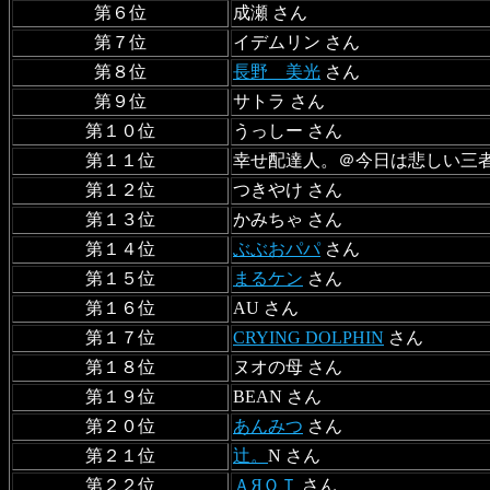
第６位
成瀬 さん
第７位
イデムリン さん
第８位
長野 美光
さん
第９位
サトラ さん
第１０位
うっしー さん
第１１位
幸せ配達人。＠今日は悲しい三者
第１２位
つきやけ さん
第１３位
かみちゃ さん
第１４位
ぶぶおパパ
さん
第１５位
まるケン
さん
第１６位
AU さん
第１７位
CRYING DOLPHIN
さん
第１８位
ヌオの母 さん
第１９位
BEAN さん
第２０位
あんみつ
さん
第２１位
辻。
N さん
第２２位
ＡЯＯＴ
さん