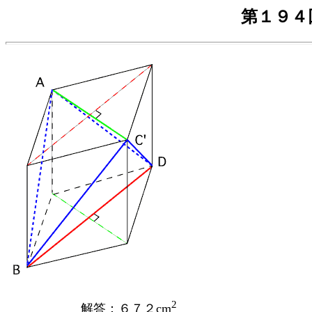
第１９４
2
解答：６７２cm