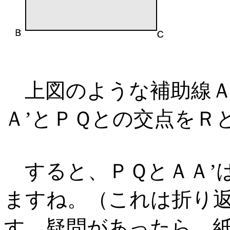
上図のような補助線Ａ
Ａ’とＰＱとの交点をＲ
すると、ＰＱとＡＡ’
ますね。（これは折り
す。疑問があったら、