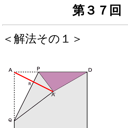
第３７回
＜解法その１＞