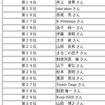
第１４位
井上 達尊 さん
第１５位
otiai takao さん
第１６位
長尾 亮 さん
第１７位
K.Nishimura さん
第１８位
金子 純一 さん
第１９位
伊藤 喜昭 さん
第２０位
大木 俊 さん
第２１位
山田 良和 さん
第２２位
まるこの息子 さん
第２３位
勅使河原 修 さん
第２４位
山下 泰弘 さん
第２５位
松本 憲明 さん
第２６位
栗原 英治 さん
第２７位
Yoshio Tange さん
第２８位
額賀 修一 さん
第２９位
Kenji ISHII さん
第３０位
山田 博之 さん