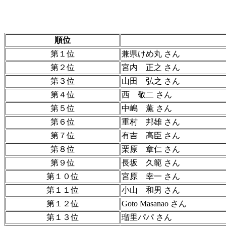
順位
第１位
兼県けめ丸 さん
第２位
宮内 正之 さん
第３位
山田 弘之 さん
第４位
西 敬二 さん
第５位
中嶋 薫 さん
第６位
重村 邦雄 さん
第７位
有吉 高臣 さん
第８位
栗原 章仁 さん
第９位
長坂 久範 さん
第１０位
宮原 幸一 さん
第１１位
小山 和男 さん
第１２位
Goto Masanao さん
第１３位
瑠里パパ さん