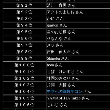
第９１位
清川 育男 さん
第９２位
アクトのよしお さん
第９３位
かに さん
第９４位
graston さん
第９５位
星のおじ様 さん
第９６位
せなんな さん
第９７位
メソ さん
第９８位
吉田 伸太郎 さん
第９９位
Shinobu さん
第１００位
nom さん
第１０１位
ちば けいすけ さん
第１０２位
静岡のさゆり さん
第１０３位
片岡 大輔 さん
第１０４位
中学への算数学コン
さん
第１０５位
YAMASHITA Takao さん
第１０６位
じいじ さん