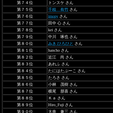
第７４位
トンスケ さん
第７５位
千枝 有竹
さん
第７６位
imopy
さん
第７７位
田中 心 さん
第７８位
kei さん
第７９位
中川 琢也 さん
第８０位
みき ひろひと
さん
第８１位
hancho さん
第８２位
近江 尚 さん
第８３位
あれふ さん
第８４位
たにはたぷーこ さん
第８５位
たろさ さん
第８６位
小林 茂樹 さん
第８７位
横尾 朋喜 さん
第８８位
Ｋａ さん
第８９位
Hiro_Fuji さん
第９０位
大串 兼三 さん