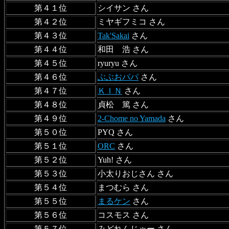
第４１位
シイサン さん
第４２位
ミヤギフミコ さん
第４３位
Tak'Sakai
さん
第４４位
和田 浩 さん
第４５位
ryuryu さん
第４６位
ぶぶおパパ
さん
第４７位
ＫＩＮ
さん
第４８位
貞松 篤 さん
第４９位
2-Chome no Yamada
さん
第５０位
PYQ さん
第５１位
ORC
さん
第５２位
Yuh! さん
第５３位
小太りおじさん さん
第５４位
まつむら さん
第５５位
まるケン
さん
第５６位
コスモス さん
第５７位
みどれんじゃー さん