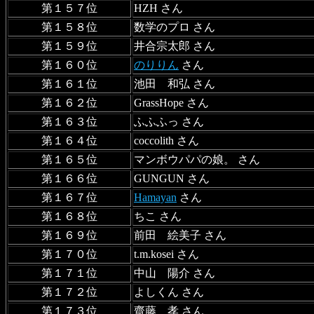
第１５７位
HZH さん
第１５８位
数学のプロ さん
第１５９位
井合宗太郎 さん
第１６０位
のりりん
さん
第１６１位
池田 和弘 さん
第１６２位
GrassHope さん
第１６３位
ふふふっ さん
第１６４位
coccolith さん
第１６５位
マンボウパパの娘。 さん
第１６６位
GUNGUN さん
第１６７位
Hamayan
さん
第１６８位
ちこ さん
第１６９位
前田 絵美子 さん
第１７０位
t.m.kosei さん
第１７１位
中山 陽介 さん
第１７２位
よしくん さん
第１７３位
齋藤 孝 さん