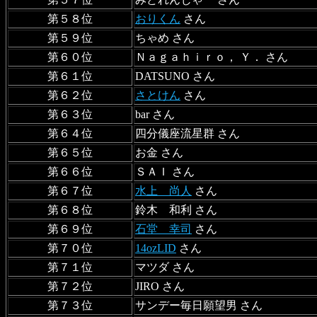
第５８位
おりくん
さん
第５９位
ちゃめ さん
第６０位
Ｎａｇａｈｉｒｏ， Ｙ． さん
第６１位
DATSUNO さん
第６２位
さとけん
さん
第６３位
bar さん
第６４位
四分儀座流星群 さん
第６５位
お金 さん
第６６位
ＳＡＩ さん
第６７位
水上 尚人
さん
第６８位
鈴木 和利 さん
第６９位
石堂 幸司
さん
第７０位
14ozLID
さん
第７１位
マツダ さん
第７２位
JIRO さん
第７３位
サンデー毎日願望男 さん