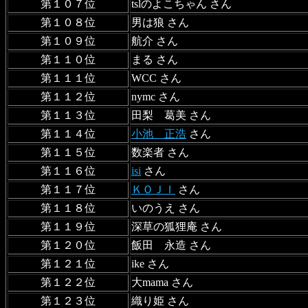
第１０７位
tslのよこちゃん さん
第１０８位
男は狼 さん
第１０９位
航介 さん
第１１０位
まる さん
第１１１位
WCC さん
第１１２位
nymc さん
第１１３位
田梨 葛美 さん
第１１４位
小池 正浩
さん
第１１５位
数楽者 さん
第１１６位
isi
さん
第１１７位
ＫＯＪＩ
さん
第１１８位
いのうえ さん
第１１９位
深草の狐狸庵 さん
第１２０位
飯田 永造 さん
第１２１位
ike さん
第１２２位
大mama さん
第１２３位
織り姫 さん