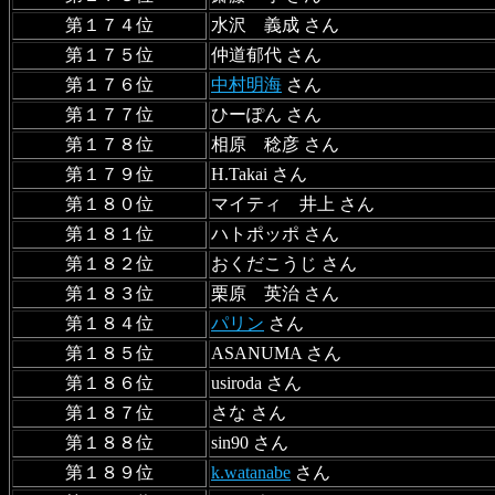
第１７４位
水沢 義成 さん
第１７５位
仲道郁代 さん
第１７６位
中村明海
さん
第１７７位
ひーぽん さん
第１７８位
相原 稔彦 さん
第１７９位
H.Takai さん
第１８０位
マイティ 井上 さん
第１８１位
ハトポッポ さん
第１８２位
おくだこうじ さん
第１８３位
栗原 英治 さん
第１８４位
パリン
さん
第１８５位
ASANUMA さん
第１８６位
usiroda さん
第１８７位
さな さん
第１８８位
sin90 さん
第１８９位
k.watanabe
さん