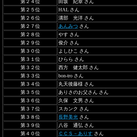
第２４位
田坂 紀章 さん
第２５位
HAL さん
第２６位
溝部 光洋 さん
第２７位
あんみつ
さん
第２８位
やす さん
第２９位
俊介 さん
第３０位
よしひこ さん
第３１位
ひらら さん
第３２位
西方 健太郎 さん
第３３位
bon-tro さん
第３４位
丸天後藤様 さん
第３５位
ありさのお父さん さん
第３６位
久保 文男 さん
第３７位
スカンク さん
第３８位
長野美光
さん
第３９位
八谷 通弘 さん
第４０位
ＣＣＳ－ありす
さん