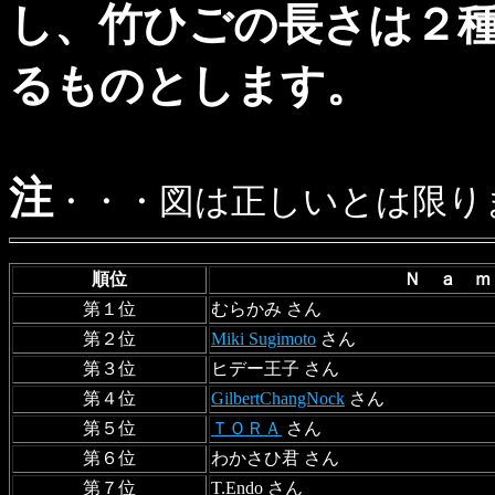
し、竹ひごの長さは２種
るものとします。
注
・・・図は正しいとは限りませ
順位
Ｎ ａ 
第１位
むらかみ さん
第２位
Miki Sugimoto
さん
第３位
ヒデー王子 さん
第４位
GilbertChangNock
さん
第５位
ＴＯＲＡ
さん
第６位
わかさひ君 さん
第７位
T.Endo さん