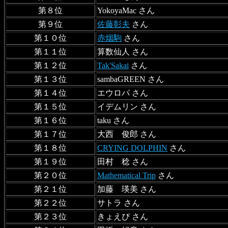
第８位
YokoyaMac さん
第９位
佐藤彰夫
さん
第１０位
赤烟駒
さん
第１１位
算数仙人 さん
第１２位
Tak'Sakai
さん
第１３位
sambaGREEN さん
第１４位
エウロパ さん
第１５位
イデムリン さん
第１６位
taku さん
第１７位
大西 俊郎 さん
第１８位
CRYING DOLPHIN
さん
第１９位
田村 稔 さん
第２０位
Mathematical Trip
さん
第２１位
加藤 瑛美 さん
第２２位
サトラ さん
第２３位
きょえぴ さん