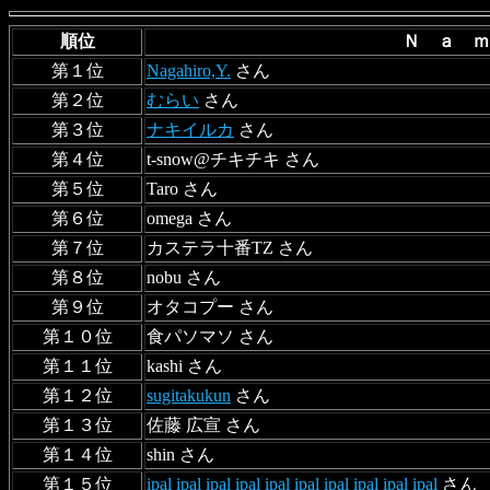
順位
Ｎ ａ 
第１位
Nagahiro,Y.
さん
第２位
むらい
さん
第３位
ナキイルカ
さん
第４位
t-snow@チキチキ さん
第５位
Taro さん
第６位
omega さん
第７位
カステラ十番TZ さん
第８位
nobu さん
第９位
オタコプー さん
第１０位
食パソマソ さん
第１１位
kashi さん
第１２位
sugitakukun
さん
第１３位
佐藤 広宣 さん
第１４位
shin さん
第１５位
ipal ipal ipal ipal ipal ipal ipal ipal ipal ipal
さん