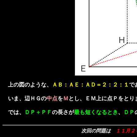
上の図のような、
ＡＢ：ＡＥ：ＡＤ＝２：２：１
で
いま、辺ＨＧの
中点
を
Ｍ
とし、ＥＭ上に点Ｐをとり
では、
ＤＰ＋ＰＦ
の長さが
最も短くなるとき
、
ＤＰ
次回の問題は
１１月２