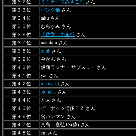
第３２位
ミキティ＠みきこむ
さん
第３３位
パンダ猫
さん
第３４位
taku さん
第３５位
むらかみ さん
第３６位
「数学」小旅行
さん
第３７位
nakakun さん
第３８位
tomh
さん
第３９位
みかん さん
第４０位
仮面ランナー サブスリー さん
第４１位
yan さん
第４２位
mhayashi
さん
第４３位
atomick
さん
第４４位
凡太 さん
第４５位
ピーナッツ博多ＴＺ さん
第４６位
食パンマン さん
第４７位
真島 嘉弘TZ(酔) さん
第４８位
cm さん