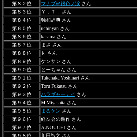
第８２位
マナブ＠銀色ノ涙
さん
第８３位
Ｙ．Ｔ． さん
第８４位
独和辞典 さん
第８５位
uchinyan さん
第８６位
kasama さん
第８７位
まさ さん
第８８位
ｋ さん
第８９位
ケンサン さん
第９０位
とーちゃん さん
第９１位
Takenaka Yoshinari さん
第９２位
Toru Fukatsu さん
第９３位
ハラギャーテイ
さん
第９４位
M.Miyashita さん
第９５位
まるケン
さん
第９６位
経友会の進作 さん
第９７位
A.NOUCHI さん
第９８位
川田智之 さん