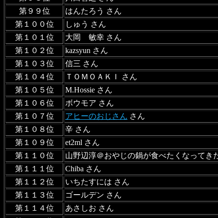
第９９位
はんたろう さん
第１００位
しゅう さん
第１０１位
大岡 敏幸 さん
第１０２位
kazsyun さん
第１０３位
信三 さん
第１０４位
ＴＯＭＯＡＫＩ さん
第１０５位
M.Hossie さん
第１０６位
ボウモア さん
第１０７位
アヒーのおじさん
さん
第１０８位
辛 さん
第１０９位
et2ml さん
第１１０位
山野辺淳＠おやじの鍋が食べたくなってきた
第１１１位
Chiba さん
第１１２位
いちたすには さん
第１１３位
ゴールデン さん
第１１４位
あさしお さん