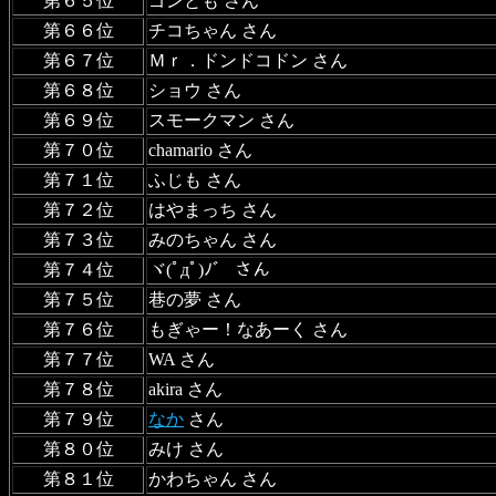
第６５位
ゴンとも さん
第６６位
チコちゃん さん
第６７位
Ｍｒ．ドンドコドン さん
第６８位
ショウ さん
第６９位
スモークマン さん
第７０位
chamario さん
第７１位
ふじも さん
第７２位
はやまっち さん
第７３位
みのちゃん さん
第７４位
ヾ(ﾟдﾟ)ﾉ゛ さん
第７５位
巷の夢 さん
第７６位
もぎゃー！なあーく さん
第７７位
WA さん
第７８位
akira さん
第７９位
なか
さん
第８０位
みけ さん
第８１位
かわちゃん さん