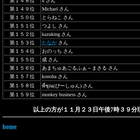
第１４８位
tt さん
第１４９位
Michael さん
第１５０位
とらねこ さん
第１５１位
つよし さん
第１５２位
kazuking さん
第１５３位
たなか
さん
第１５４位
おのっち さん
第１５５位
成 さん
第１５６位
あまちゅあごるふぁ～まさる さん
第１５７位
konoha さん
第１５８位
พี่ชุณ(ぴーしゅん) さん
第１５９位
monkey business さん
以上の方が１１月２３日午後7時３９分
home