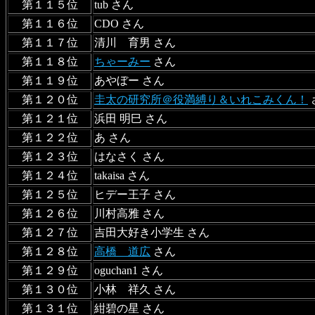
第１１５位
tub さん
第１１６位
CDO さん
第１１７位
清川 育男 さん
第１１８位
ちゃーみー
さん
第１１９位
あやぼー さん
第１２０位
圭太の研究所＠役満縛り＆いれこみくん！
第１２１位
浜田 明巳 さん
第１２２位
あ さん
第１２３位
はなさく さん
第１２４位
takaisa さん
第１２５位
ヒデー王子 さん
第１２６位
川村高雅 さん
第１２７位
吉田大好き小学生 さん
第１２８位
高橋 道広
さん
第１２９位
oguchan1 さん
第１３０位
小林 祥久 さん
第１３１位
紺碧の星 さん