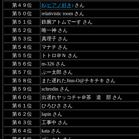
第４９位
K(ピアノ好き)
さん
第５０位
relativistic room さん
第５１位
鉄腕アトムでーす さん
第５２位
唯一神 さん
第５３位
真理子 さん
第５４位
マナチ さん
第５５位
トトロ＠Ｎ さん
第５６位
m-326 さん
第５７位
ぷー太郎 さん
第５８位
また遅れたJinn-O@チキチキ さん
第５９位
schrodin さん
第６０位
出遅れヤッコチャ＠茶 道 部 さん
第６１位
ひろひさ さん
第６２位
lapin さん
第６３位
工事中 さん
第６４位
kata さん