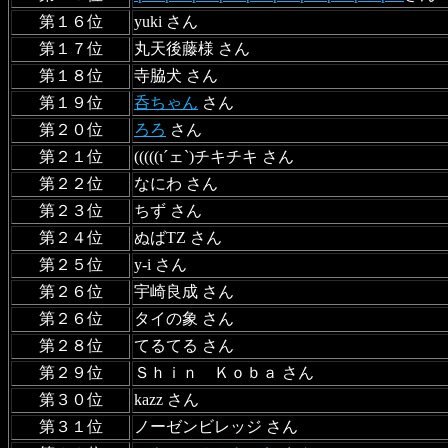
第１６位
yuki さん
第１７位
丸天後藤様 さん
第１８位
寺脇犬 さん
第１９位
呑ちゃん
さん
第２０位
ろろ
さん
第２１位
(((((ι´ェ`)チキチキ さん
第２２位
なにわ さん
第２３位
ちず さん
第２４位
ぬばTZ さん
第２５位
y-i さん
第２６位
宇崎良成 さん
第２６位
タイの象 さん
第２８位
てるてる さん
第２９位
Ｓｈｉｎ Ｋｏｂａ さん
第３０位
kazz さん
第３１位
ノーゼンビレッジ さん