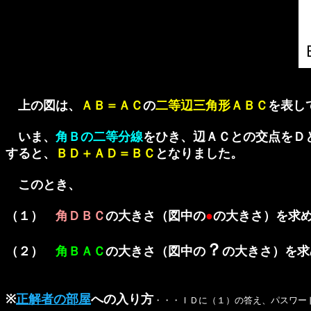
上の図は、
ＡＢ＝ＡＣ
の
二等辺三角形ＡＢＣ
を表し
いま、
角Ｂの二等分線
をひき、辺ＡＣとの交点をＤ
すると、
ＢＤ＋ＡＤ＝ＢＣ
となりました。
このとき、
（１）
角ＤＢＣ
の大きさ（図中の
●
の大きさ）を求
？
（２）
角ＢＡＣ
の大きさ（図中の
の大きさ）を求
※
正解者の部屋
への入り方
・・・ＩＤに（１）の答え、パスワー