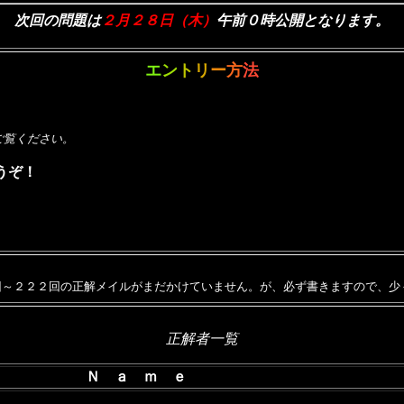
次回の問題は
２月２８日（木）
午前０時公開となります。
エ
ン
ト
リ
ー
方
法
ご覧ください。
うぞ！
～２２２回の正解メイルがまだかけていません。が、必ず書きますので、少
正解者一覧
Ｎ ａ ｍ ｅ