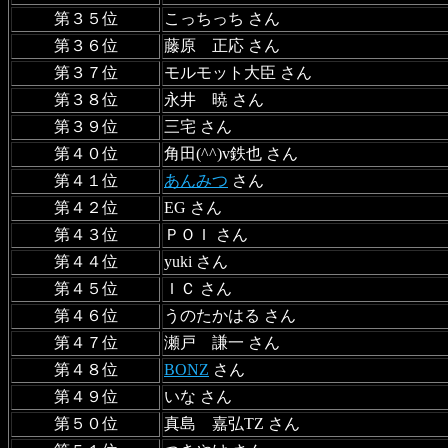
第３５位
こっちっち さん
第３６位
藤原 正応 さん
第３７位
モルモット大臣 さん
第３８位
永井 暁 さん
第３９位
三宅 さん
第４０位
角田(^^)v鉄也 さん
第４１位
あんみつ
さん
第４２位
EG さん
第４３位
ＰＯＩ さん
第４４位
yuki さん
第４５位
ＩＣ さん
第４６位
うのたかはる さん
第４７位
瀬戸 謙一 さん
第４８位
BONZ
さん
第４９位
いな さん
第５０位
真島 嘉弘TZ さん