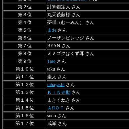
第２位
計算鑑定人 さん
第３位
丸天後藤様 さん
第４位
夢眠（むーみん） さん
第５位
まお
さん
第６位
ノーザンビレッジ さん
第７位
BEAN さん
第８位
ミミズクはくず耳 さん
第９位
Taro
さん
第１０位
taku さん
第１１位
圭太 さん
第１２位
mhayashi
さん
第１３位
ＫＩＮ＠勘
さん
第１４位
まきくねき さん
第１５位
ＡЯＯＴ
さん
第１６位
sodo さん
第１７位
成瀬 さん