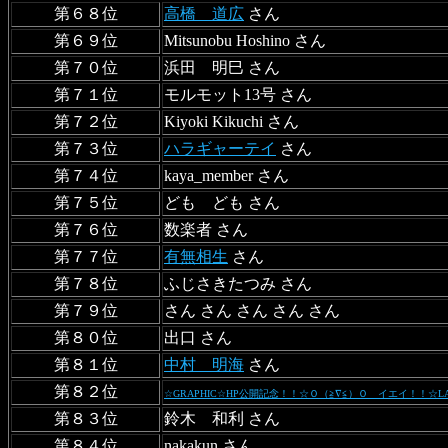
第６８位
高橋 道広
さん
第６９位
Mitsunobu Hoshino さん
第７０位
浜田 明巳 さん
第７１位
モルモット13号 さん
第７２位
Kiyoki Kikuchi さん
第７３位
ハラギャーテイ
さん
第７４位
kaya_member さん
第７５位
ども ども さん
第７６位
数楽者 さん
第７７位
有無相生
さん
第７８位
ふじさきたつみ さん
第７９位
さん さん さん さん さん
第８０位
出口 さん
第８１位
中村 明海
さん
第８２位
☆GRAPHIC☆HP公開記念！！☆Ｏ（≧∇≦）Ｏ イエイ！！☆LAYOU
第８３位
鈴木 和利 さん
第８４位
nakakun さん