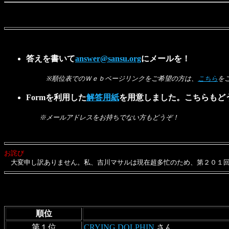
答えを書いて
answer@sansu.org
にメールを！
※順位表でのＷｅｂページリンクをご希望の方は、
こちら
を
Formを利用した
解答用紙
を用意しました。こちらもど
※メールアドレスをお持ちでない方もどうぞ！
お詫び
大変申し訳ありません。私、吉川マサルは現在超多忙のため、第２０１回
順位
第１位
CRYING DOLPHIN
さん