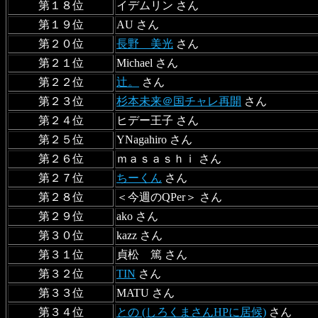
第１８位
イデムリン さん
第１９位
AU さん
第２０位
長野 美光
さん
第２１位
Michael さん
第２２位
辻。
さん
第２３位
杉本未来＠国チャレ再開
さん
第２４位
ヒデー王子 さん
第２５位
YNagahiro さん
第２６位
ｍａｓａｓｈｉ さん
第２７位
ちーくん
さん
第２８位
＜今週のQPer＞ さん
第２９位
ako さん
第３０位
kazz さん
第３１位
貞松 篤 さん
第３２位
TIN
さん
第３３位
MATU さん
第３４位
との (しろくまさんHPに居候)
さん