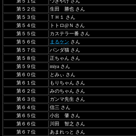
第５１位
つきやけ さん
第５２位
生田 勝也 さん
第５３位
ＴＨ１ さん
第５４位
トトロ@Ｎ さん
第５５位
カステラ一番 さん
第５６位
まるケン
さん
第５７位
パンダ猫 さん
第５８位
正ちゃん さん
第５９位
miya さん
第６０位
とみぃ さん
第６１位
もりちゃん さん
第６２位
みのちゃん さん
第６３位
ガンマ先生 さん
第６４位
信三 さん
第６５位
小出 肇 さん
第６６位
川田 智之 さん
第６７位
あまれっと さん