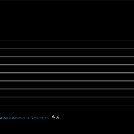
さん
T☆TUNING☆＼( ^∇^)/θ☆キック