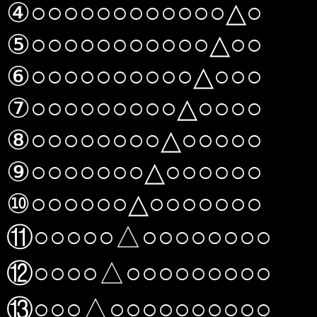
④○○○○○○○○○○○○△○
⑤○○○○○○○○○○○△○○
⑥○○○○○○○○○○△○○○
⑦○○○○○○○○○△○○○○
⑧○○○○○○○○△○○○○○
⑨○○○○○○○△○○○○○○
⑩○○○○○○△○○○○○○○
⑪○○○○○△○○○○○○○○
⑫○○○○△○○○○○○○○○
⑬○○○△○○○○○○○○○○