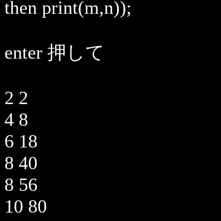
then print(m,n));
enter 押して
2 2
4 8
6 18
8 40
8 56
10 80