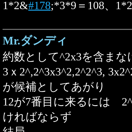
1*2&
#178
;*3*9＝108、1*
Mr.ダンディ
約数として^2x3を含ま
3ｘ2^,2^3x3^2,2^2^3,
が候補としてあがり
12が7番目に来るには 2^
ければならず
結局