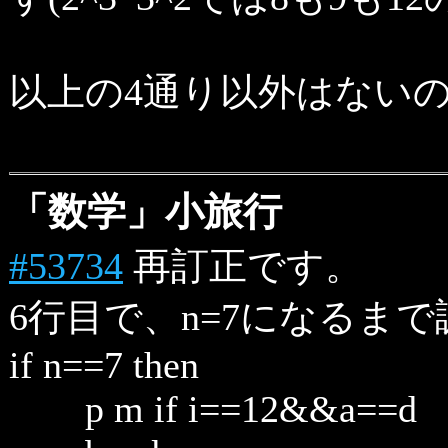
以上の4通り以外はないので、
「数学」小旅行
#53734
再訂正です。
6行目で、n=7になるまで
if n==7 then
p m if i==12&&a==d