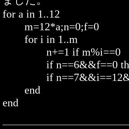
ました。
for a in 1..12
m=12*a;n=0;f=0
for i in 1..m
n+=1 if m%i==0
if n==6&&f==0 then 
if n==7&&i==12&&a==
end
end