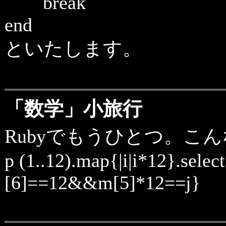
break
end
といたします。
「数学」小旅行
Rubyでもうひとつ。こ
p (1..12).map{|i|i*12}.selec
[6]==12&&m[5]*12==j}