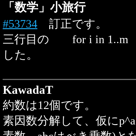
「数学」小旅行
#53734
訂正です。
三行目の for i in 1..m
した。
KawadaT
約数は12個です。
素因数分解して、仮にp^a*q