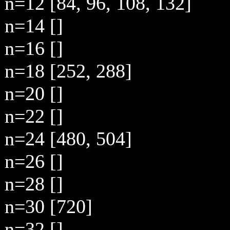
n=12 [84, 96, 108, 132]
n=14 []
n=16 []
n=18 [252, 288]
n=20 []
n=22 []
n=24 [480, 504]
n=26 []
n=28 []
n=30 [720]
n=32 []