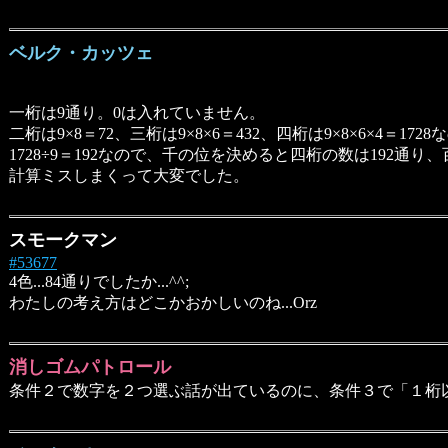
ベルク・カッツェ
一桁は9通り。0は入れていません。
二桁は9×8＝72、三桁は9×8×6＝432、四桁は9×8×6×4＝1
1728÷9＝192なので、千の位を決めると四桁の数は192通り
計算ミスしまくって大変でした。
スモークマン
#53677
4色...84通りでしたか...^^;
わたしの考え方はどこかおかしいのね...Orz
消しゴムパトロール
条件２で数字を２つ選ぶ話が出ているのに、条件３で「１桁