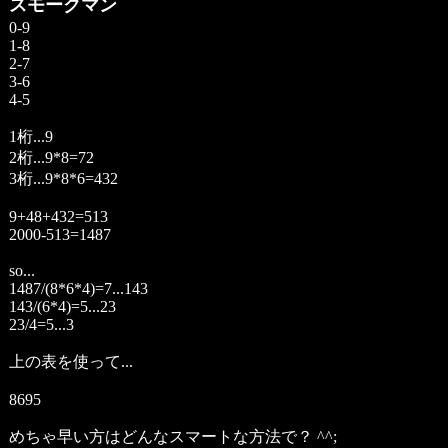
スモークマン
0-9
1-8
2-7
3-6
4-5
1桁...9
2桁...9*8=72
3桁...9*8*6=432
9+48+432=513
2000-513=1487
so...
1487/(8*6*4)=7...143
143/(6*4)=5...23
23/4=5...3
上の表を使って...
8695
めちゃ早い方はどんなスマートな方法で？ ^^;