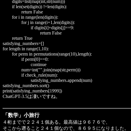
digits=list(map(int,str(num)))
if len(set(digits)) !=len(digits):
return False
for i in range(len(digits)):
for j in range(i+1,len(digits)):
if digits[i]+digits[j]==9:
return False
return True
satisfying_numbers=[]
for length in range(1,10):
for perm in permutations(range(10),length):
if perm[0]==0:
continue
num=int("".join(map(str,perm)))
if check_rule(num):
satisfying_numbers.append(num)
satisfying_numbers.sort()
print(satisfying_numbers[1999])
ChatGPT-3.5は凄いですね。
「数学」小旅行
４桁までで２２４１個ある。最高値は９６７６で、
そこから遡ること２４１個なので、８６９５になりました。