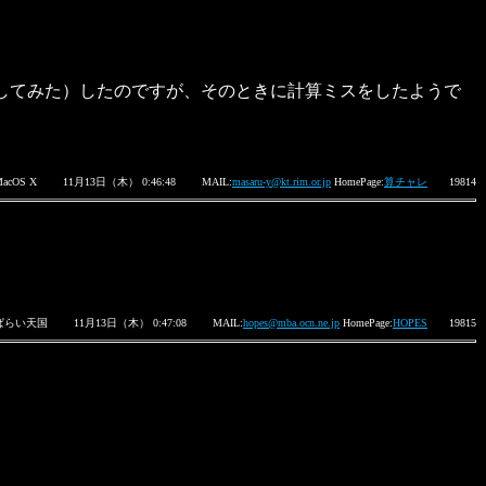
してみた）したのですが、そのときに計算ミスをしたようで
MacOS X
11月13日（木） 0:46:48
MAIL:
masaru-y@kt.rim.or.jp
HomePage:
算チャレ
19814
ぱらい天国
11月13日（木） 0:47:08
MAIL:
hopes@mba.ocn.ne.jp
HomePage:
HOPES
19815