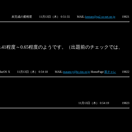
未完成の蜜柑星
11月13日（木） 0:51:55
MAIL:
kentaro@qa2.so-net.ne.jp
19821
1程度～0.65程度のようです。（出題前のチェックでは、
MacOS X
11月13日（木） 0:54:18
MAIL:
masaru-y@kt.rim.or.jp
HomePage:
算チャレ
19822
11月13日（木） 0:54:19
19823