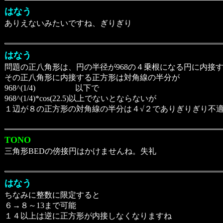
はなう
ありえないみたいですね、ぎりぎり
はなう
問題の正八角形は、円の半径が968の４乗根になる円に内接
その正八角形に内接する正方形は対角線の半分が
968^(1/4) 以下で
968^(1/4)*cos(22.5)以上でないとならないが
１辺が８の正方形の対角線の半分は４√２でありぎりぎり不
TONO
三角形BEDの傍接円はかけませんね。失礼
はなう
ちなみに整数に限定すると
６→８～13まで可能
１４以上は逆に正方形が内接しなくなりますね