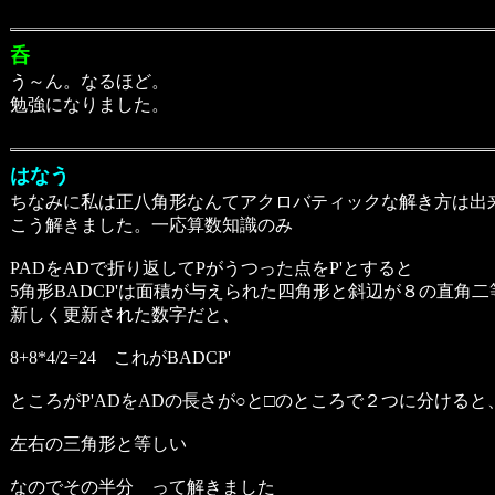
呑
う～ん。なるほど。
勉強になりました。
はなう
ちなみに私は正八角形なんてアクロバティックな解き方は出
こう解きました。一応算数知識のみ
PADをADで折り返してPがうつった点をP'とすると
5角形BADCP'は面積が与えられた四角形と斜辺が８の直角
新しく更新された数字だと、
8+8*4/2=24 これがBADCP'
ところがP'ADをADの長さが○と□のところで２つに分ける
左右の三角形と等しい
なのでその半分 って解きました