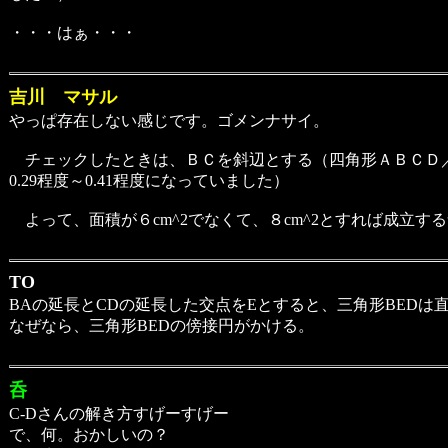
・・・はぁ・・・
吉川 マサル
やっぱ存在しない感じです。ゴメンナサイ。
チェックしたときは、ＢＣを斜辺とする（四角形ＡＢＣＤ／直
0.29程度～0.41程度になっていました）
よって、面積が６cm^2でなくて、８cm^2とすれば成立す
TO
BAの延長とCDの延長した交点をEとすると、三角形BED
なぜなら、三角形BEDの傍接円がかける。
呑
C-Dさんの解き方すげーすげー
で、何。おかしいの？