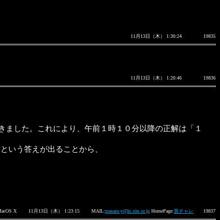
11月13日（木） 1:30:24
19835
11月13日（木） 1:20:46
19836
だきました。これにより、午前１時１０分以降の正解は「１
１という答えが出ることから、
MacOS X
11月13日（木） 1:23:15
MAIL:
masaru-y@kt.rim.or.jp
HomePage:
算チャレ
19837