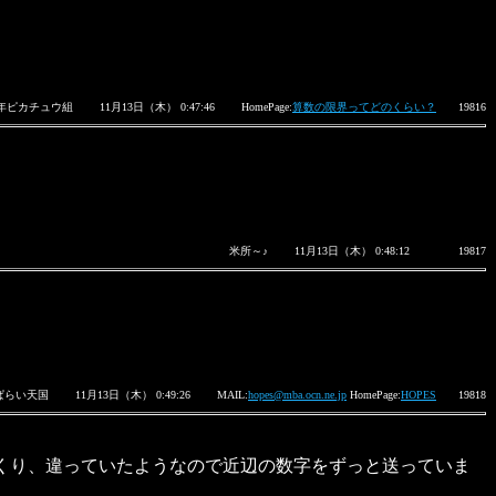
年ピカチュウ組
11月13日（木） 0:47:46
HomePage:
算数の限界ってどのくらい？
19816
米所～♪
11月13日（木） 0:48:12
19817
ぱらい天国
11月13日（木） 0:49:26
MAIL:
hopes@mba.ocn.ne.jp
HomePage:
HOPES
19818
くり、違っていたようなので近辺の数字をずっと送っていま