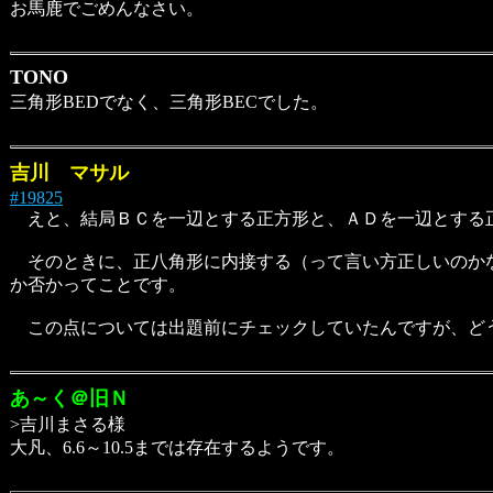
お馬鹿でごめんなさい。
TONO
三角形BEDでなく、三角形BECでした。
吉川 マサル
#19825
えと、結局ＢＣを一辺とする正方形と、ＡＤを一辺とする
そのときに、正八角形に内接する（って言い方正しいのかな
か否かってことです。
この点については出題前にチェックしていたんですが、どうやら
あ～く＠旧Ｎ
>吉川まさる様
大凡、6.6～10.5までは存在するようです。