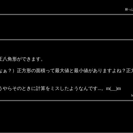
酔っ
正八角形ができます。
ぁ？）正方形の面積って最大値と最小値がありますよね？正
そのときに計算をミスしたようなんです...。m(__)m