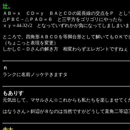
辻。
ＡＢ＝ｘ ＣＤ＝ｙ ＢＡとＣＤの延長線の交点をＰ とし
△ＰＢＣ－△ＰＡＤ＝６ と三平方をゴリゴリにやったら
ｘｙ＝44-32√2 となっていずれかが負になってしましまい
ところで、四角形ＡＢＣＤを等脚台形として解いてもＯＫで
（ちょこっと表現を変更）
しかしＣ－Ｄさんの解き方 相変わらずエレガントですねぇ
ｎ
ランクに名前ノッケテきますタ
もありす
元気出して、マサルさん☆これからも私たちを楽しませてく
はなうさん＞斜辺が８なのは当然ですがどうして直角二等辺三角