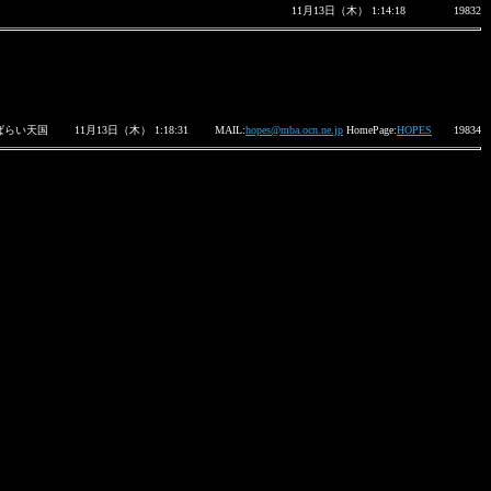
11月13日（木） 1:14:18
19832
ぱらい天国
11月13日（木） 1:18:31
MAIL:
hopes@mba.ocn.ne.jp
HomePage:
HOPES
19834