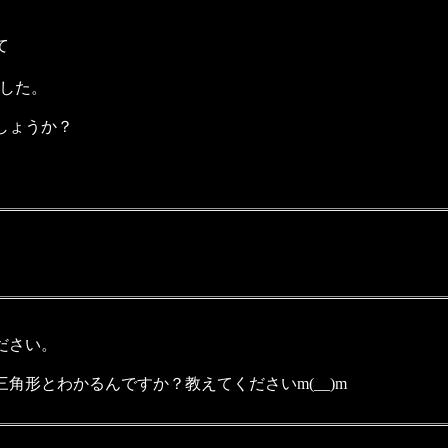
て
ました。
しょうか？
ださい。
形とわかるんですか？教えてくださいm(__)m