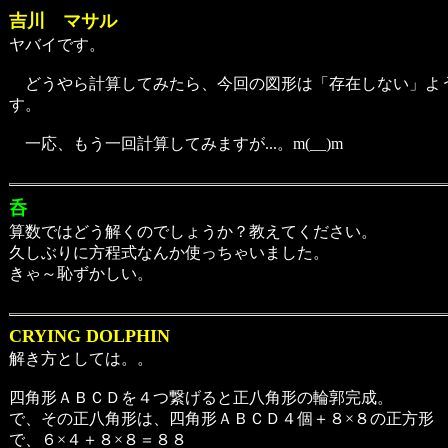
吉川 マサル
ヤバイです。
どうやら計算してみたら、今回の図形は「存在しない」よう
す。
一応、もう一回計算してみますが...。m(__)m
呑
算数ではどう解くのでしょうか？教えてください。
久しぶりに方程式なんか使っちゃいました。
きゃ～恥ずかしい。
CRYING DOLPHIN
解き方としては。。
四角形ＡＢＣＤを４つ繋げると正八角形の輪郭完成。
で、その正八角形は、四角形ＡＢＣＤ４個＋８×８の正方形
で、６×４＋８×８＝８８