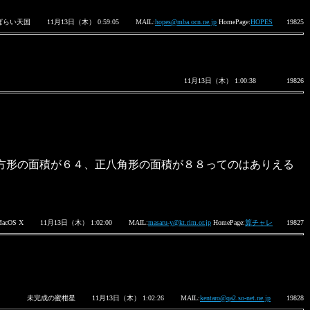
ぱらい天国
11月13日（木） 0:59:05
MAIL:
hopes@mba.ocn.ne.jp
HomePage:
HOPES
19825
11月13日（木） 1:00:38
19826
方形の面積が６４、正八角形の面積が８８ってのはありえる
MacOS X
11月13日（木） 1:02:00
MAIL:
masaru-y@kt.rim.or.jp
HomePage:
算チャレ
19827
未完成の蜜柑星
11月13日（木） 1:02:26
MAIL:
kentaro@qa2.so-net.ne.jp
19828