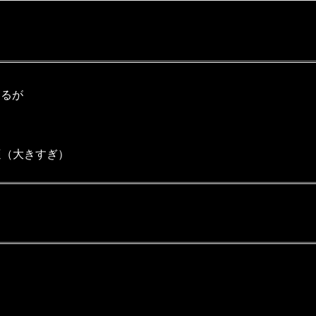
するが
適（大きすぎ）