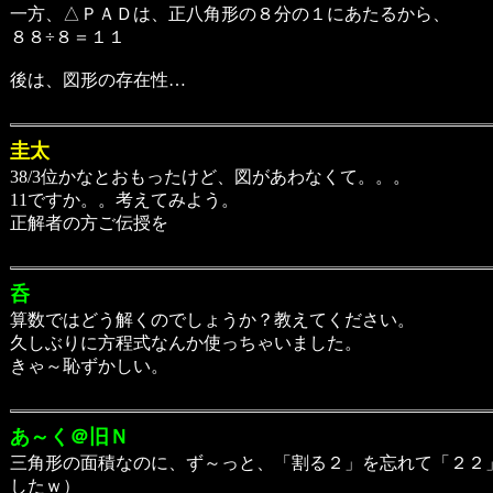
一方、△ＰＡＤは、正八角形の８分の１にあたるから、
８８÷８＝１１
後は、図形の存在性…
圭太
38/3位かなとおもったけど、図があわなくて。。。
11ですか。。考えてみよう。
正解者の方ご伝授を
呑
算数ではどう解くのでしょうか？教えてください。
久しぶりに方程式なんか使っちゃいました。
きゃ～恥ずかしい。
あ～く＠旧Ｎ
三角形の面積なのに、ず～っと、「割る２」を忘れて「２２
したｗ）