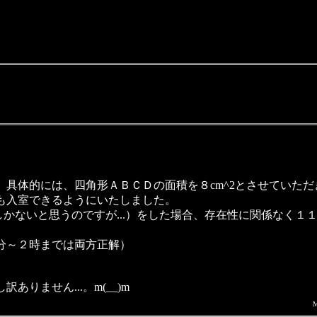
具体的には、四角形ＡＢＣＤの面積を８cm^2とさせていた
も入室できるようにいたしました。
かないと思うのですが...）をした場合、存在性に関係なく１
分～２時までは両方正解）
ません...。m(__)m