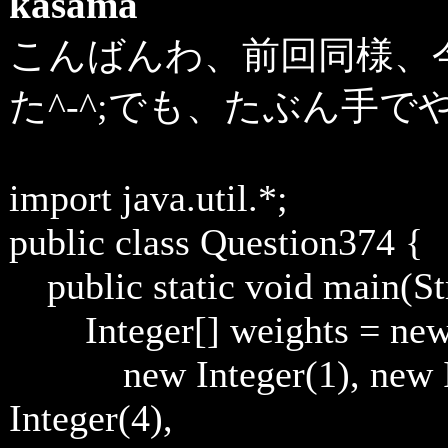
kasama
こんばんわ、前回同様、
た^-^;でも、たぶん手
import java.util.*;
public class Question374 {
public static void main(Str
Integer[] weights = new 
new Integer(1), new Inte
Integer(4),