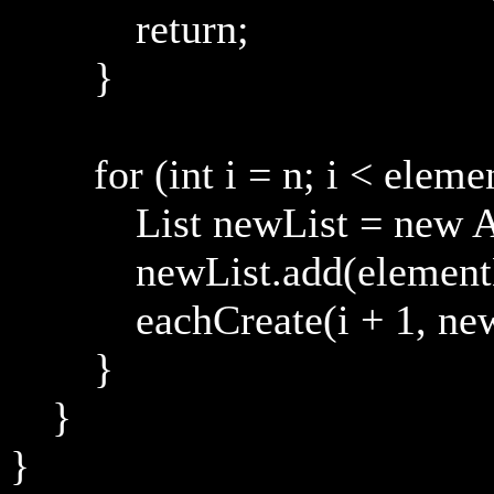
return;
}
for (int i = n; i < element
List newList = new Arra
newList.add(elementLis
eachCreate(i + 1, newL
}
}
}