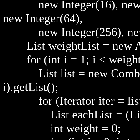
new Integer(16), new Int
new Integer(64),
new Integer(256), new 
List weightList = new Ar
for (int i = 1; i < weights
List list = new Combinat
i).getList();
for (Iterator iter = list .i
List eachList = (List) 
int weight = 0;