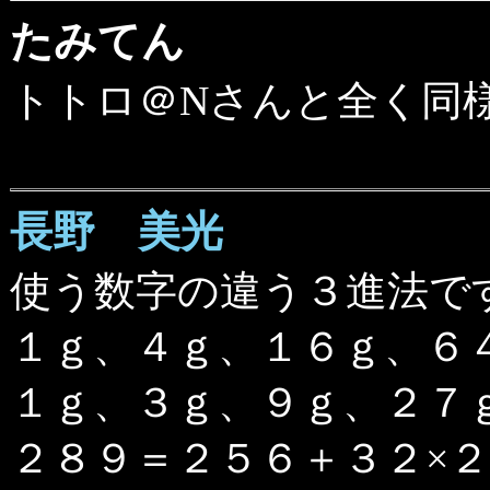
たみてん
トトロ＠Nさんと全く同様の
長野 美光
使う数字の違う３進法で
１ｇ、４ｇ、１６ｇ、６
１ｇ、３ｇ、９ｇ、２７
２８９＝２５６＋３２×