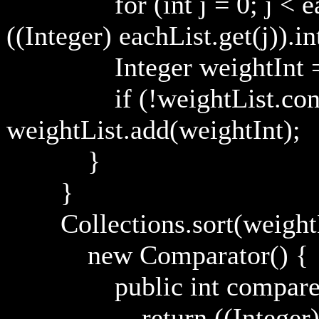
for (int j = 0; j < eachL
((Integer) eachList.get(j)).in
Integer weightInt = ne
if (!weightList.contai
weightList.add(weightInt);
}
}
Collections.sort(weightL
new Comparator() {
public int compare(Obj
return ((Integer) o1).