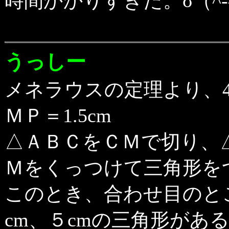
時間かかりすぎた。σ（^-^
うっしー
メネラウスの定理より、4/
ＭＰ＝1.5cm
△ＡＢＣをＣＭで切り、
Ｍをくっつけて三角形を
このとき、合わせ目のと
cm、５cmの三角形があ