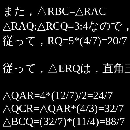
また，△RBC=△RAC
△RAQ:△RCQ=3:4なので，
従って，RQ=5*(4/7)=20/7
従って，△ERQは，直角三
△QAR=4*(12/7)/2=24/7
△QCR=△QAR*(4/3)=32/7
△BCQ=(32/7)*(11/4)=88/7