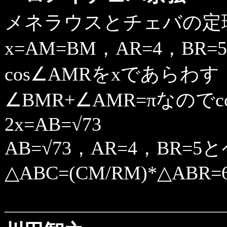
メネラウスとチェバの定理か
x=AM=BM，AR=4，BR
cos∠AMRをxであらわす
∠BMR+∠AMR=πなのでco
2x=AB=√73
AB=√73，AR=4，BR=
△ABC=(CM/RM)*△ABR=6*(