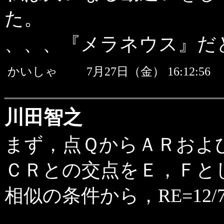
た。
、、、『メラネウス』だ
かいしゃ
7月27日（金） 16:12:
川田智之
まず，点ＱからＡＲおよ
ＣＲとの交点をＥ，Ｆと
相似の条件から，RE=12/7, 