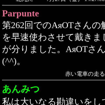
Parpunte
第262回でのAяOTさ
を早速使わさせて戴きまし
が分りました。AяOTさ
(^^)。
赤い電車の
あんみつ
私は大いなる勘違いをし