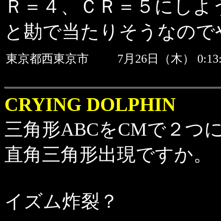
Ｒ＝４、ＣＲ＝５にしよ
と勘で当たりそうなので
東京都西東京市
7月26日（木） 0:
CRYING DOLPHIN
三角形ABCをCMで２つに
直角三角形出現ですか。
イズム炸裂？