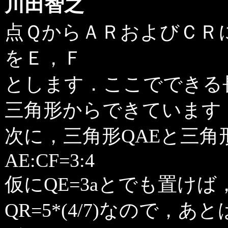
川田智之
点ＱからＡＲおよびＣＲ
をＥ，Ｆ
とします．ここでできる長
三角形からできています
次に，三角形QAEと三角
AE:CF=3:4
仮にQE=3aとでも置けば
QR=5*(4/7)なので，