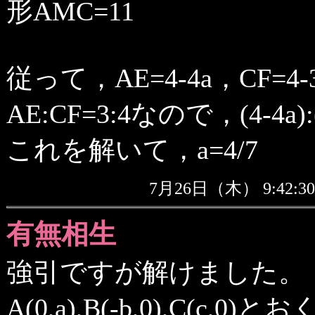
形AMC=11
従って，AE=4-4a，CF=4-
AE:CF=3:4なので，(4-4a):(
これを解いて，a=4/7
7月26日（木） 9:42
有無相生
強引ですが解けました。
A(0,a),B(-b,0),C(c,0)